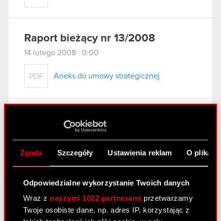
Raport bieżący nr 13/2008
14 lutego 2008 0:00
Aneks do umowy strategicznej
PDF
Raport bieżący nr 12/2008
7 lutego 2008 0:00
Korekta jednostkowego sprawozdania
Zgoda
Szczegóły
Ustawienia reklam
O plikach
PDF
finansowego za IV kwartał 2007r.
Odpowiedzialne wykorzystanie Twoich danych
Wraz z
naszymi 1022 partnerami
przetwarzamy
Raport bieżący nr 11/2008
Twoje osobiste dane, np. adres IP, korzystając z
6 lutego 2008 0:00