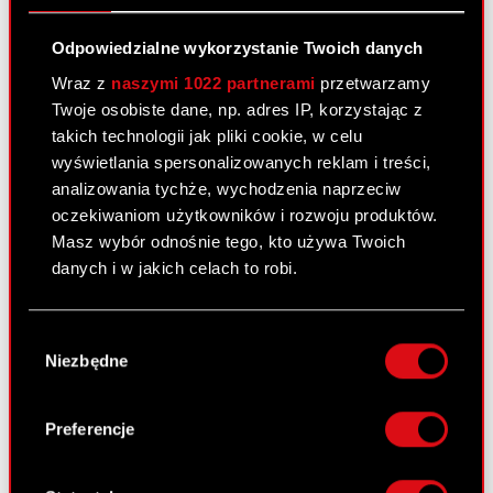
Pobierz załącznik
PDF
Odpowiedzialne wykorzystanie Twoich danych
Wraz z
naszymi 1022 partnerami
przetwarzamy
Twoje osobiste dane, np. adres IP, korzystając z
Raport bieżący nr 18/2011 –
takich technologii jak pliki cookie, w celu
wyświetlania spersonalizowanych reklam i treści,
korekta
analizowania tychże, wychodzenia naprzeciw
17 marca 2011 0:00
oczekiwaniom użytkowników i rozwoju produktów.
Nabycie aktywów znacznej wartości
Masz wybór odnośnie tego, kto używa Twoich
PDF
(Korekta)
danych i w jakich celach to robi.
Jeśli wyrazisz na to zgodę, chcielibyśmy również:
Wybór
Raport bieżący nr 23/2011
Gromadzić dane dotyczące Twojej
Niezbędne
zgody
lokalizacji geograficznej z dokładnością nawet
14 marca 2011 0:00
do kilku metrów
Otrzymanie zawiadomienia dot. zawartej
Identyfikować Twoje urządzenie, aktywnie
Preferencje
PDF
umowy
analizując charakteryzującego je zbiory
danych (fingerprinting, czyli wirtualny odcisk