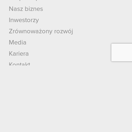
Nasz biznes
Inwestorzy
Zrównoważony rozwój
Media
Kariera
Kontakt
Szukaj
Produkty
Cyberpunk 2077: Widmo Wolności
Cyberpunk 2077
Wiedźmin 3: Dziki Gon