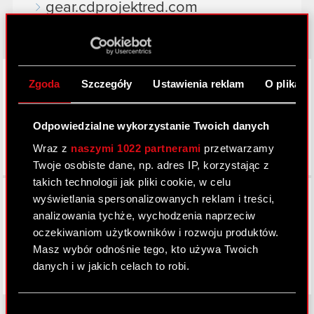
gear.cdprojektred.com
LinkedIn
Zgoda
Szczegóły
Ustawienia reklam
O plikach
Odpowiedzialne wykorzystanie Twoich danych
Wraz z
naszymi 1022 partnerami
przetwarzamy
Twoje osobiste dane, np. adres IP, korzystając z
takich technologii jak pliki cookie, w celu
Facebook
wyświetlania spersonalizowanych reklam i treści,
analizowania tychże, wychodzenia naprzeciw
oczekiwaniom użytkowników i rozwoju produktów.
Masz wybór odnośnie tego, kto używa Twoich
danych i w jakich celach to robi.
Jeśli wyrazisz na to zgodę, chcielibyśmy również:
Wybór