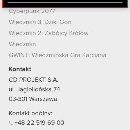
Cyberpunk 2077: Widmo Wolności
Partnerzy mogą połączyć te informacje z innymi
danymi otrzymanymi od Ciebie lub uzyskanymi
Cyberpunk 2077
podczas korzystania z ich usług. Kontynuując
Wiedźmin 3: Dziki Gon
korzystanie z naszej witryny, zgadasz się na
używanie plików cookie.
Wiedźmin 2: Zabójcy Królów
Wiedźmin
GWINT: Wiedźmińska Gra Karciana
Kontakt
CD PROJEKT S.A.
ul. Jagiellońska 74
03-301
Warszawa
Kontakt ogólny:
+48
22
519
69
00