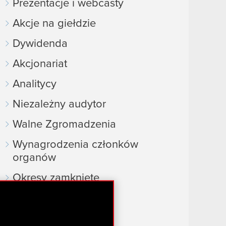
Prezentacje i webcasty
Akcje na giełdzie
Dywidenda
Akcjonariat
Analitycy
Niezależny audytor
Walne Zgromadzenia
Wynagrodzenia członków
organów
Okresy zamknięte
Kalendarz inwestora
FAQ