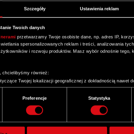
Szczegóły
Ustawienia reklam
tanie Twoich danych
tnerami
przetwarzamy Twoje osobiste dane, np. adres IP, korzyst
yświetlania spersonalizowanych reklam i treści, analizowania ty
żytkowników i rozwoju produktów. Masz wybór odnośnie tego, 
, chcielibyśmy również:
yczące Twojej lokalizacji geograficznej z dokładnością nawet d
 urządzenie, aktywnie analizując charakteryzującego je zbiory d
palca)
Preferencje
Statystyka
ie tego, jak Twoje osobiste dane są przetwarzane oraz ustaw w
Twitter
i plików cookie możesz zmienić lub wycofać swoją zgodę w dowol
ie do spersonalizowania treści i reklam, aby oferować funkcje 
itrynie. Informacje o tym, jak korzystasz z naszej witryny, ud
ie z