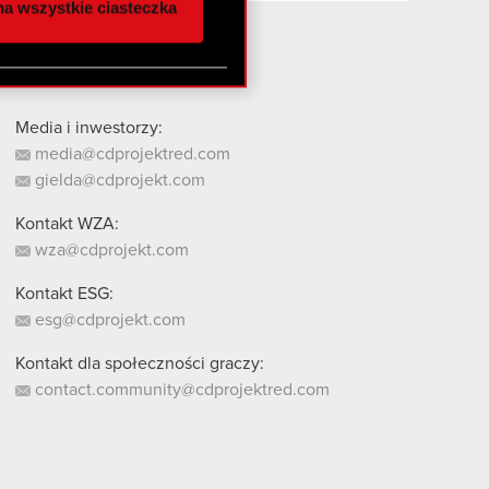
a wszystkie ciasteczka
 innymi danymi
stanie z naszej witryny,
Media i inwestorzy:
media@cdprojektred.com
gielda@cdprojekt.com
Kontakt WZA:
wza@cdprojekt.com
Kontakt ESG:
esg@cdprojekt.com
Kontakt dla społeczności graczy:
contact.community@cdprojektred.com