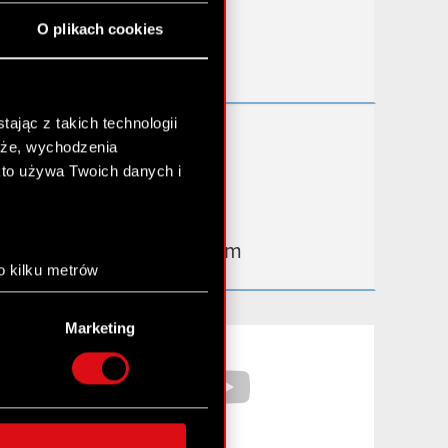
Przydatne linki
O plikach cookies
Kontakt IR
ając z takich technologii
Dowiedz się więcej:
chże, wychodzenia
thewitcher.com
kto używa Twoich danych i
cyberpunk.net
gear.cdprojektred.com
o kilku metrów
anych (fingerprinting,
Marketing
łasne preferencje w
sekcji
Facebook
YouTube
nej chwili.
społecznościowe i
ostępniamy partnerom