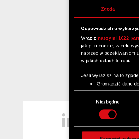
Zgoda
Odpowiedzialne wykorzys
Wraz z
naszymi 1022 par
jak pliki cookie, w celu w
naprzeciw oczekiwaniom u
w jakich celach to robi.
Jeśli wyrazisz na to zgodę
Gromadzić dane dot
Identyfikować Twoje
Wybór
czyli wirtualny odcisk 
zgody
Niezbędne
Dowiedz się więcej odnośn
LinkedIn
szczegółów
. W Deklaracj
Wykorzystujemy pliki cook
analizować ruch w naszej w
Korzystaj wyłączn