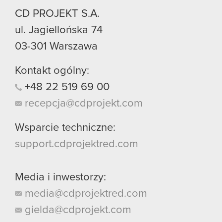
CD PROJEKT S.A.
ul. Jagiellońska 74
03-301
Warszawa
Kontakt ogólny:
+48
22
519
69
00
recepcja@cdprojekt.com
Wsparcie techniczne:
support.cdprojektred.com
Media i inwestorzy:
media@cdprojektred.com
gielda@cdprojekt.com