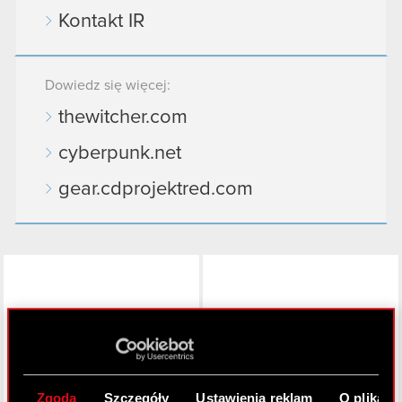
Kontakt IR
Dowiedz się więcej:
thewitcher.com
cyberpunk.net
gear.cdprojektred.com
LinkedIn
Zgoda
Szczegóły
Ustawienia reklam
O plikach