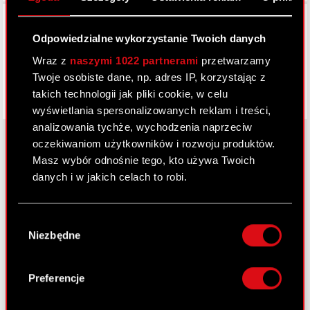
Facebook
Odpowiedzialne wykorzystanie Twoich danych
Wraz z
naszymi 1022 partnerami
przetwarzamy
Twoje osobiste dane, np. adres IP, korzystając z
takich technologii jak pliki cookie, w celu
wyświetlania spersonalizowanych reklam i treści,
analizowania tychże, wychodzenia naprzeciw
oczekiwaniom użytkowników i rozwoju produktów.
Masz wybór odnośnie tego, kto używa Twoich
O CD PROJEKT
danych i w jakich celach to robi.
Grupa Kapitałowa
Jeśli wyrazisz na to zgodę, chcielibyśmy również:
Wybór
Gromadzić dane dotyczące Twojej
Nasz biznes
Niezbędne
zgody
lokalizacji geograficznej z dokładnością nawet
Inwestorzy
do kilku metrów
Identyfikować Twoje urządzenie, aktywnie
Preferencje
Zrównoważony rozwój
analizując charakteryzującego je zbiory
danych (fingerprinting, czyli wirtualny odcisk
Media