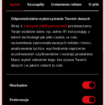
Zgoda
Szczegóły
Ustawienia reklam
O plikach
Facebook
Odpowiedzialne wykorzystanie Twoich danych
Wraz z
naszymi 1022 partnerami
przetwarzamy
Twoje osobiste dane, np. adres IP, korzystając z
takich technologii jak pliki cookie, w celu
wyświetlania spersonalizowanych reklam i treści,
analizowania tychże, wychodzenia naprzeciw
oczekiwaniom użytkowników i rozwoju produktów.
Masz wybór odnośnie tego, kto używa Twoich
danych i w jakich celach to robi.
O CD PROJEKT
Jeśli wyrazisz na to zgodę, chcielibyśmy również:
Grupa Kapitałowa
Wybór
Gromadzić dane dotyczące Twojej
Niezbędne
zgody
lokalizacji geograficznej z dokładnością nawet
Nasz biznes
do kilku metrów
Inwestorzy
Identyfikować Twoje urządzenie, aktywnie
Preferencje
analizując charakteryzującego je zbiory