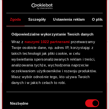
LinkedIn
Zgoda
Szczegóły
Ustawienia reklam
O plikach
Odpowiedzialne wykorzystanie Twoich danych
Wraz z
naszymi 1022 partnerami
przetwarzamy
Facebook
Twoje osobiste dane, np. adres IP, korzystając z
takich technologii jak pliki cookie, w celu
wyświetlania spersonalizowanych reklam i treści,
analizowania tychże, wychodzenia naprzeciw
oczekiwaniom użytkowników i rozwoju produktów.
Masz wybór odnośnie tego, kto używa Twoich
danych i w jakich celach to robi.
Jeśli wyrazisz na to zgodę, chcielibyśmy również:
Wybór
Gromadzić dane dotyczące Twojej
O CD PROJEKT
Niezbędne
zgody
lokalizacji geograficznej z dokładnością nawet