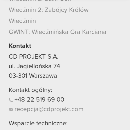
podczas korzystania z ich usług. Kontynuując
Wiedźmin 2: Zabójcy Królów
korzystanie z naszej witryny, zgadasz się na
używanie plików cookie.
Wiedźmin
GWINT: Wiedźmińska Gra Karciana
Kontakt
CD PROJEKT S.A.
ul. Jagiellońska 74
03-301
Warszawa
Kontakt ogólny:
+48
22
519
69
00
recepcja@cdprojekt.com
Wsparcie techniczne: