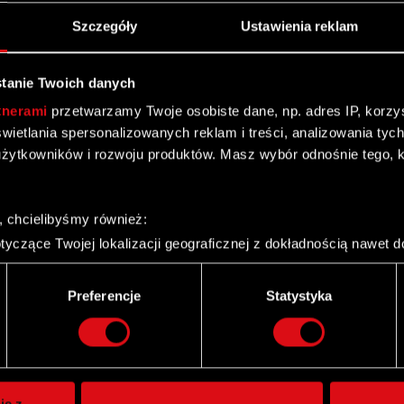
Szczegóły
Ustawienia reklam
tanie Twoich danych
tnerami
przetwarzamy Twoje osobiste dane, np. adres IP, korzyst
yświetlania spersonalizowanych reklam i treści, analizowania ty
żytkowników i rozwoju produktów. Masz wybór odnośnie tego, 
, chcielibyśmy również:
yczące Twojej lokalizacji geograficznej z dokładnością nawet d
 urządzenie, aktywnie analizując charakteryzującego je zbiory d
palca)
Preferencje
Statystyka
ie tego, jak Twoje osobiste dane są przetwarzane oraz ustaw w
Twitter
i plików cookie możesz zmienić lub wycofać swoją zgodę w dowol
ie do spersonalizowania treści i reklam, aby oferować funkcje 
itrynie. Informacje o tym, jak korzystasz z naszej witryny, ud
ie z