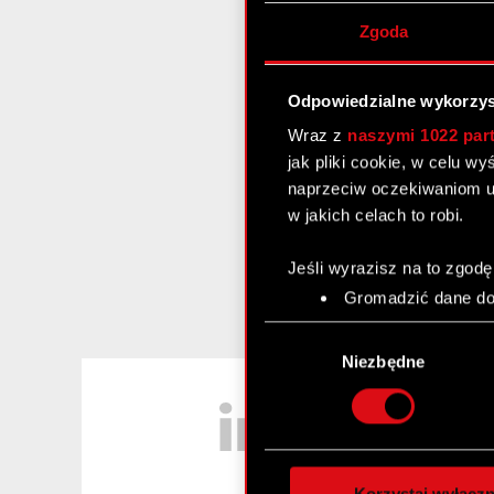
Zgoda
Odpowiedzialne wykorzys
Wraz z
naszymi 1022 par
jak pliki cookie, w celu w
naprzeciw oczekiwaniom u
w jakich celach to robi.
Jeśli wyrazisz na to zgodę
Gromadzić dane dot
Identyfikować Twoje
Wybór
czyli wirtualny odcisk 
zgody
Niezbędne
Dowiedz się więcej odnośn
LinkedIn
szczegółów
. W Deklaracj
Wykorzystujemy pliki cook
analizować ruch w naszej w
Korzystaj wyłączn