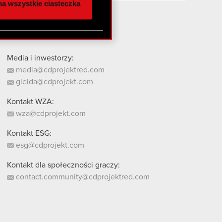
a wszystkie ciasteczka
 innymi danymi
stanie z naszej witryny,
Media i inwestorzy:
media@cdprojektred.com
gielda@cdprojekt.com
Kontakt WZA:
wza@cdprojekt.com
Kontakt ESG:
esg@cdprojekt.com
Kontakt dla społeczności graczy:
contact.community@cdprojektred.com