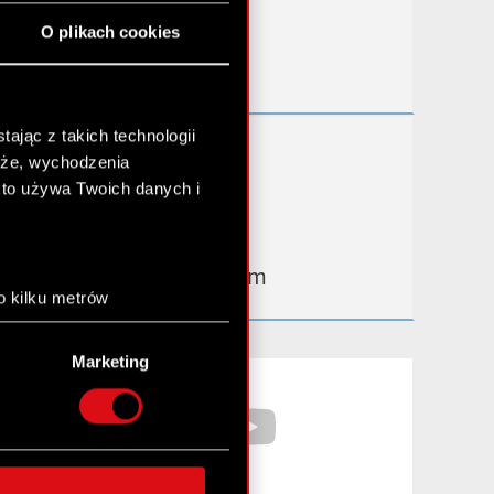
Przydatne linki
O plikach cookies
Kontakt IR
ając z takich technologii
Dowiedz się więcej:
chże, wychodzenia
thewitcher.com
kto używa Twoich danych i
cyberpunk.net
gear.cdprojektred.com
o kilku metrów
anych (fingerprinting,
Marketing
łasne preferencje w
sekcji
Facebook
YouTube
nej chwili.
społecznościowe i
ostępniamy partnerom