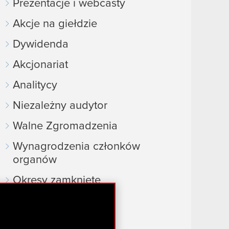
Prezentacje i webcasty
Akcje na giełdzie
Dywidenda
Akcjonariat
Analitycy
Niezależny audytor
Walne Zgromadzenia
Wynagrodzenia członków
organów
Okresy zamknięte
Kalendarz inwestora
FAQ