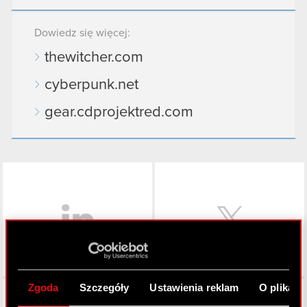
Dowiedz się więcej:
thewitcher.com
cyberpunk.net
gear.cdprojektred.com
LinkedIn
Zgoda
Szczegóły
Ustawienia reklam
O plikach
Facebook