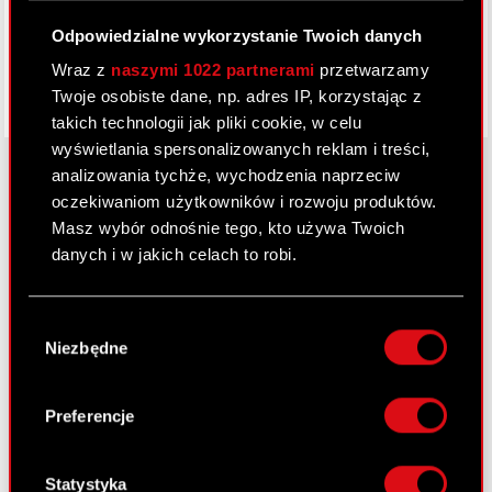
Odpowiedzialne wykorzystanie Twoich danych
Wraz z
naszymi 1022 partnerami
przetwarzamy
Twoje osobiste dane, np. adres IP, korzystając z
takich technologii jak pliki cookie, w celu
wyświetlania spersonalizowanych reklam i treści,
analizowania tychże, wychodzenia naprzeciw
oczekiwaniom użytkowników i rozwoju produktów.
O CD PROJEKT
Masz wybór odnośnie tego, kto używa Twoich
danych i w jakich celach to robi.
Grupa Kapitałowa
Jeśli wyrazisz na to zgodę, chcielibyśmy również:
Nasz biznes
Wybór
Gromadzić dane dotyczące Twojej
Niezbędne
zgody
Inwestorzy
lokalizacji geograficznej z dokładnością nawet
do kilku metrów
Zrównoważony rozwój
Identyfikować Twoje urządzenie, aktywnie
Preferencje
analizując charakteryzującego je zbiory
Media
danych (fingerprinting, czyli wirtualny odcisk
Kariera
palca)
Statystyka