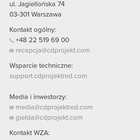
ul. Jagiellońska 74
03-301
Warszawa
Kontakt ogólny:
+48
22
519
69
00
recepcja@cdprojekt.com
Wsparcie techniczne:
support.cdprojektred.com
Media i inwestorzy:
media@cdprojektred.com
gielda@cdprojekt.com
Kontakt WZA: