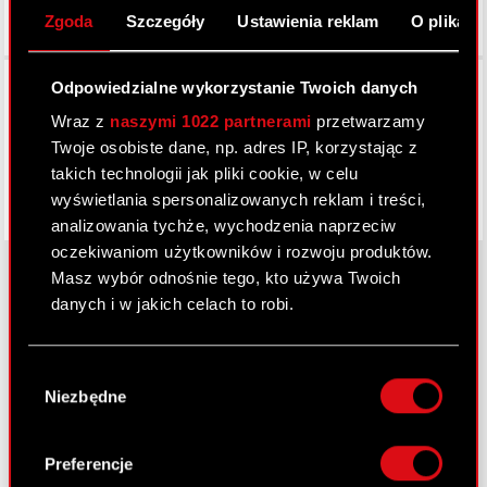
Zgoda
Szczegóły
Ustawienia reklam
O plikach
Facebook
Odpowiedzialne wykorzystanie Twoich danych
Wraz z
naszymi 1022 partnerami
przetwarzamy
Twoje osobiste dane, np. adres IP, korzystając z
takich technologii jak pliki cookie, w celu
wyświetlania spersonalizowanych reklam i treści,
analizowania tychże, wychodzenia naprzeciw
oczekiwaniom użytkowników i rozwoju produktów.
Masz wybór odnośnie tego, kto używa Twoich
danych i w jakich celach to robi.
O CD PROJEKT
Jeśli wyrazisz na to zgodę, chcielibyśmy również:
Grupa Kapitałowa
Wybór
Gromadzić dane dotyczące Twojej
Niezbędne
zgody
lokalizacji geograficznej z dokładnością nawet
Nasz biznes
do kilku metrów
Inwestorzy
Identyfikować Twoje urządzenie, aktywnie
Preferencje
analizując charakteryzującego je zbiory