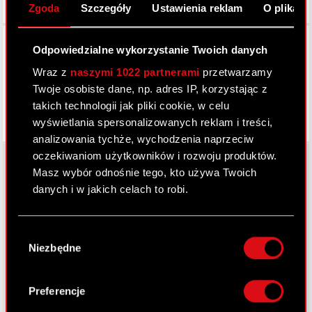
Zgoda
Szczegóły
Ustawienia reklam
O plikach
Facebook
Odpowiedzialne wykorzystanie Twoich danych
Wraz z
naszymi 1022 partnerami
przetwarzamy
Twoje osobiste dane, np. adres IP, korzystając z
takich technologii jak pliki cookie, w celu
wyświetlania spersonalizowanych reklam i treści,
analizowania tychże, wychodzenia naprzeciw
oczekiwaniom użytkowników i rozwoju produktów.
Masz wybór odnośnie tego, kto używa Twoich
danych i w jakich celach to robi.
O CD PROJEKT
Jeśli wyrazisz na to zgodę, chcielibyśmy również:
Grupa Kapitałowa
Wybór
Gromadzić dane dotyczące Twojej
Niezbędne
zgody
Nasz biznes
lokalizacji geograficznej z dokładnością nawet
do kilku metrów
Inwestorzy
Identyfikować Twoje urządzenie, aktywnie
Preferencje
analizując charakteryzującego je zbiory
Zrównoważony rozwój