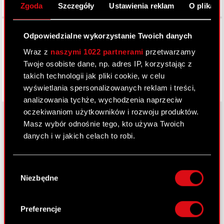
Zgoda
Szczegóły
Ustawienia reklam
O plikach
Facebook
Odpowiedzialne wykorzystanie Twoich danych
Wraz z
naszymi 1022 partnerami
przetwarzamy
Twoje osobiste dane, np. adres IP, korzystając z
takich technologii jak pliki cookie, w celu
wyświetlania spersonalizowanych reklam i treści,
analizowania tychże, wychodzenia naprzeciw
oczekiwaniom użytkowników i rozwoju produktów.
Masz wybór odnośnie tego, kto używa Twoich
danych i w jakich celach to robi.
O CD PROJEKT
Jeśli wyrazisz na to zgodę, chcielibyśmy również:
Grupa Kapitałowa
Wybór
Gromadzić dane dotyczące Twojej
Niezbędne
zgody
Nasz biznes
lokalizacji geograficznej z dokładnością nawet
do kilku metrów
Inwestorzy
Identyfikować Twoje urządzenie, aktywnie
Preferencje
analizując charakteryzującego je zbiory
Zrównoważony rozwój