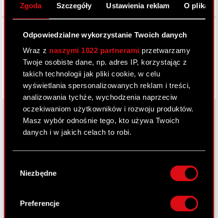
Zgoda
Szczegóły
Ustawienia reklam
O plikach
Facebook
Odpowiedzialne wykorzystanie Twoich danych
Wraz z
naszymi 1022 partnerami
przetwarzamy
Twoje osobiste dane, np. adres IP, korzystając z
takich technologii jak pliki cookie, w celu
wyświetlania spersonalizowanych reklam i treści,
analizowania tychże, wychodzenia naprzeciw
oczekiwaniom użytkowników i rozwoju produktów.
Masz wybór odnośnie tego, kto używa Twoich
danych i w jakich celach to robi.
O CD PROJEKT
Jeśli wyrazisz na to zgodę, chcielibyśmy również:
Grupa Kapitałowa
Wybór
Gromadzić dane dotyczące Twojej
Niezbędne
zgody
Nasz biznes
lokalizacji geograficznej z dokładnością nawet
do kilku metrów
Inwestorzy
Identyfikować Twoje urządzenie, aktywnie
Preferencje
analizując charakteryzującego je zbiory
Zrównoważony rozwój