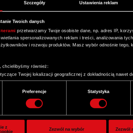
Szczegóły
Ustawienia reklam
tanie Twoich danych
Dodaj do kalendarza
tnerami
przetwarzamy Twoje osobiste dane, np. adres IP, korzyst
yświetlania spersonalizowanych reklam i treści, analizowania ty
żytkowników i rozwoju produktów. Masz wybór odnośnie tego, 
a III kwartał 2026
, chcielibyśmy również:
yczące Twojej lokalizacji geograficznej z dokładnością nawet d
 urządzenie, aktywnie analizując charakteryzującego je zbiory d
palca)
Twitter
Preferencje
Statystyka
ie tego, jak Twoje osobiste dane są przetwarzane oraz ustaw w
i plików cookie możesz zmienić lub wycofać swoją zgodę w dowol
ie do spersonalizowania treści i reklam, aby oferować funkcje 
itrynie. Informacje o tym, jak korzystasz z naszej witryny, ud
ie z
Zezwól na wybór
Zezwól n
owym i analitycznym. Partnerzy mogą połączyć te informacje z
cookie