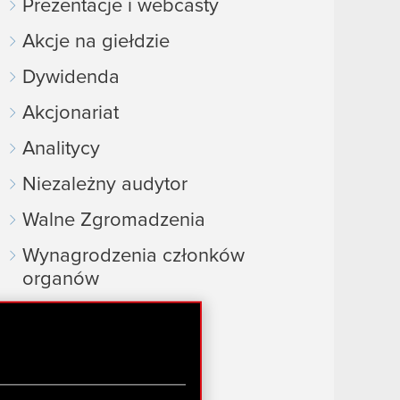
Prezentacje i webcasty
Akcje na giełdzie
Dywidenda
Akcjonariat
Analitycy
Niezależny audytor
Walne Zgromadzenia
Wynagrodzenia członków
organów
Okresy zamknięte
FAQ
Przydatne linki