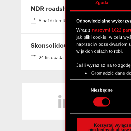
Zgoda
NDR roadshow – Daiwa – Tokio
5 października 2026 - 6 października 2026
Odpowiedzialne wykorzys
Wraz z
naszymi 1022 par
jak pliki cookie, w celu w
naprzeciw oczekiwaniom u
Skonsolidowany raport kwartalny z
w jakich celach to robi.
24 listopada 2026
Dodaj do kalendarza
Jeśli wyrazisz na to zgodę
Gromadzić dane dot
Identyfikować Twoje
Wybór
czyli wirtualny odcisk 
LinkedIn
zgody
Niezbędne
Dowiedz się więcej odnośn
szczegółów
. W Deklaracj
Wykorzystujemy pliki cook
analizować ruch w naszej w
Korzystaj wyłączn
społecznościowym, reklam
niezbędnych plików 