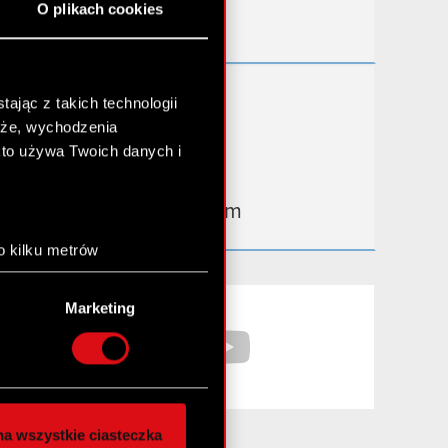
O plikach cookies
Kontakt IR
Dowiedz się więcej:
ając z takich technologii
chże, wychodzenia
thewitcher.com
kto używa Twoich danych i
cyberpunk.net
gear.cdprojektred.com
o kilku metrów
anych (fingerprinting,
Facebook
YouTube
Marketing
łasne preferencje w
sekcji
nej chwili.
społecznościowe i
ostępniamy partnerom
a wszystkie ciasteczka
 innymi danymi