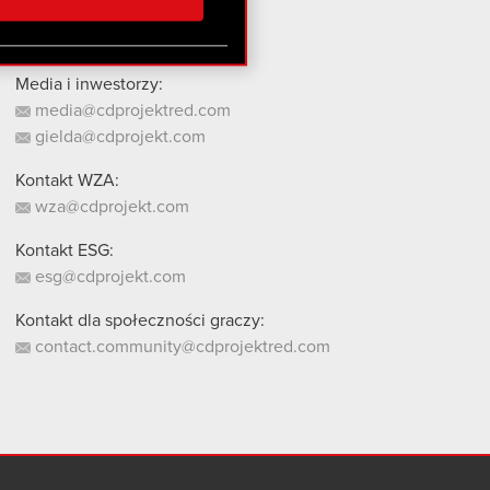
stanie z naszej witryny,
Media i inwestorzy:
media@cdprojektred.com
gielda@cdprojekt.com
Kontakt WZA:
wza@cdprojekt.com
Kontakt ESG:
esg@cdprojekt.com
Kontakt dla społeczności graczy:
contact.community@cdprojektred.com