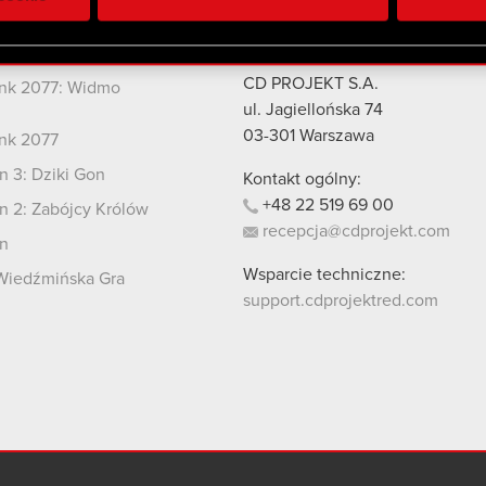
 uzyskanymi podczas korzystania z ich usług. Kontynuując korzy
lików cookie.
kty
Kontakt
CD PROJEKT S.A.
nk 2077: Widmo
i
ul. Jagiellońska 74
03-301
Warszawa
nk 2077
 3: Dziki Gon
Kontakt ogólny:
+48
22
519
69
00
 2: Zabójcy Królów
recepcja@cdprojekt.com
n
Wsparcie techniczne:
Wiedźmińska Gra
support.cdprojektred.com