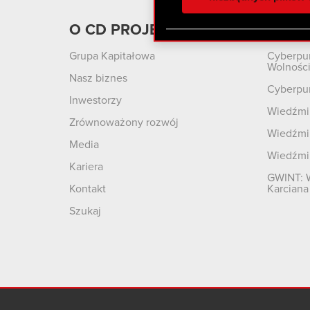
otrzymanymi od Ciebie lub
zgadasz się na używanie p
O CD PROJEKT
Produ
Grupa Kapitałowa
Cyberpu
Wolnośc
Nasz biznes
Cyberpu
Inwestorzy
Wiedźmin
Zrównoważony rozwój
Wiedźmin
Media
Wiedźmi
Kariera
GWINT: 
Kontakt
Karciana
Szukaj