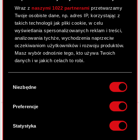
thewitcher.com
Wraz z
naszymi 1022 partnerami
przetwarzamy
cyberpunk.net
Twoje osobiste dane, np. adres IP, korzystając z
takich technologii jak pliki cookie, w celu
gear.cdprojektred.com
wyświetlania spersonalizowanych reklam i treści,
analizowania tychże, wychodzenia naprzeciw
oczekiwaniom użytkowników i rozwoju produktów.
Masz wybór odnośnie tego, kto używa Twoich
LinkedIn
danych i w jakich celach to robi.
Jeśli wyrazisz na to zgodę, chcielibyśmy również:
Wybór
Gromadzić dane dotyczące Twojej
Niezbędne
zgody
lokalizacji geograficznej z dokładnością nawet
do kilku metrów
Identyfikować Twoje urządzenie, aktywnie
Preferencje
Facebook
analizując charakteryzującego je zbiory
danych (fingerprinting, czyli wirtualny odcisk
palca)
Statystyka
Dowiedz się więcej odnośnie tego, jak Twoje