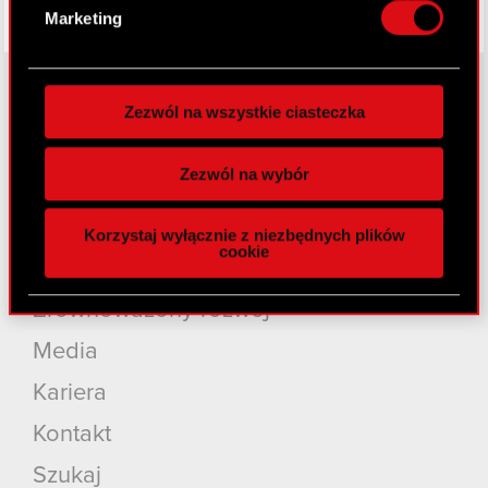
osobiste dane są przetwarzane oraz ustaw własne
Marketing
preferencje w
sekcji szczegółów
. W Deklaracji
plików cookie możesz zmienić lub wycofać swoją
zgodę w dowolnej chwili.
Zezwól na wszystkie ciasteczka
Wykorzystujemy pliki cookie do
O CD PROJEKT
spersonalizowania treści i reklam, aby oferować
Zezwól na wybór
Grupa Kapitałowa
funkcje społecznościowe i analizować ruch w
naszej witrynie. Informacje o tym, jak korzystasz
Nasz biznes
Korzystaj wyłącznie z niezbędnych plików
z naszej witryny, udostępniamy partnerom
cookie
społecznościowym, reklamowym i analitycznym.
Inwestorzy
Partnerzy mogą połączyć te informacje z innymi
Zrównoważony rozwój
danymi otrzymanymi od Ciebie lub uzyskanymi
podczas korzystania z ich usług. Kontynuując
Media
korzystanie z naszej witryny, zgadasz się na
Kariera
używanie plików cookie.
Kontakt
Szukaj