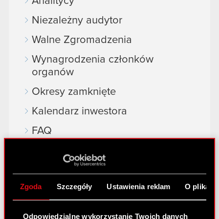
Analitycy
Niezależny audytor
Walne Zgromadzenia
Wynagrodzenia członków
organów
Okresy zamknięte
Kalendarz inwestora
FAQ
Przydatne linki
Kontakt IR
Zgoda
Szczegóły
Ustawienia reklam
O plikach
Dowiedz się więcej:
Odpowiedzialne wykorzystanie Twoich danych