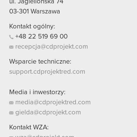
ul. Jagiellońska 74
03-301
Warszawa
Kontakt ogólny:
+48
22
519
69
00
recepcja@cdprojekt.com
Wsparcie techniczne:
support.cdprojektred.com
Media i inwestorzy:
media@cdprojektred.com
gielda@cdprojekt.com
Kontakt WZA: