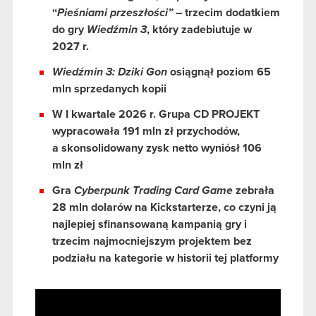
“
Pieśniami przeszłości”
– trzecim dodatkiem
do gry
Wiedźmin 3
, który zadebiutuje w
2027 r.
Wiedźmin 3: Dziki Gon
osiągnął poziom 65
mln sprzedanych kopii
W I kwartale 2026 r. Grupa CD PROJEKT
wypracowała 191 mln zł przychodów,
a skonsolidowany zysk netto wyniósł 106
mln zł
Gra
Cyberpunk Trading Card Game
zebrała
28 mln dolarów na Kickstarterze, co czyni ją
najlepiej sfinansowaną kampanią gry i
trzecim najmocniejszym projektem bez
podziału na kategorie w historii tej platformy