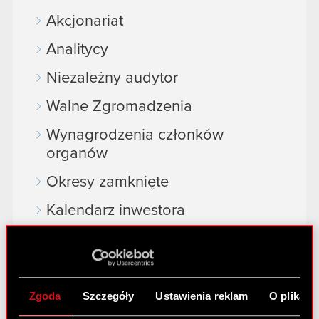
Akcjonariat
Analitycy
Niezależny audytor
Walne Zgromadzenia
Wynagrodzenia członków
organów
Okresy zamknięte
Kalendarz inwestora
FAQ
Przydatne linki
Kontakt IR
Zgoda
Szczegóły
Ustawienia reklam
O plikach