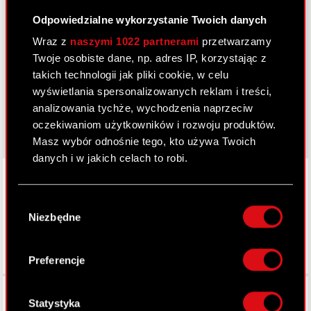
Odpowiedzialne wykorzystanie Twoich danych
Dowiedz się więcej:
Wraz z
naszymi 1022 partnerami
przetwarzamy
thewitcher.com
Twoje osobiste dane, np. adres IP, korzystając z
takich technologii jak pliki cookie, w celu
cyberpunk.net
wyświetlania spersonalizowanych reklam i treści,
gear.cdprojektred.com
analizowania tychże, wychodzenia naprzeciw
oczekiwaniom użytkowników i rozwoju produktów.
Masz wybór odnośnie tego, kto używa Twoich
danych i w jakich celach to robi.
LinkedIn
Jeśli wyrazisz na to zgodę, chcielibyśmy również:
Wybór
Gromadzić dane dotyczące Twojej
Niezbędne
zgody
lokalizacji geograficznej z dokładnością nawet
do kilku metrów
Identyfikować Twoje urządzenie, aktywnie
Preferencje
analizując charakteryzującego je zbiory
danych (fingerprinting, czyli wirtualny odcisk
Facebook
palca)
Statystyka