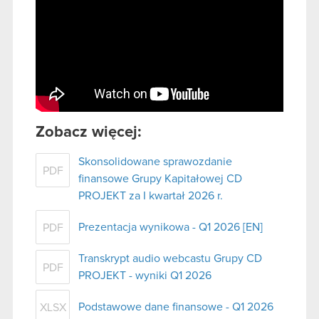
Zobacz więcej:
Skonsolidowane sprawozdanie
PDF
finansowe Grupy Kapitałowej CD
PROJEKT za I kwartał 2026 r.
Prezentacja wynikowa - Q1 2026 [EN]
PDF
Transkrypt audio webcastu Grupy CD
PDF
PROJEKT - wyniki Q1 2026
Podstawowe dane finansowe - Q1 2026
XLSX