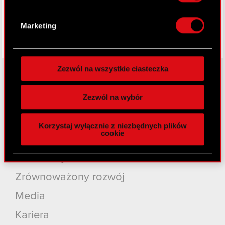
Dowiedz się więcej odnośnie tego, jak Twoje
osobiste dane są przetwarzane oraz ustaw własne
Marketing
preferencje w
sekcji szczegółów
. W Deklaracji
plików cookie możesz zmienić lub wycofać swoją
zgodę w dowolnej chwili.
Zezwól na wszystkie ciasteczka
Wykorzystujemy pliki cookie do
spersonalizowania treści i reklam, aby oferować
Zezwól na wybór
O CD PROJEKT
funkcje społecznościowe i analizować ruch w
naszej witrynie. Informacje o tym, jak korzystasz
Grupa Kapitałowa
Korzystaj wyłącznie z niezbędnych plików
z naszej witryny, udostępniamy partnerom
cookie
Nasz biznes
społecznościowym, reklamowym i analitycznym.
Partnerzy mogą połączyć te informacje z innymi
Inwestorzy
danymi otrzymanymi od Ciebie lub uzyskanymi
podczas korzystania z ich usług. Kontynuując
Zrównoważony rozwój
korzystanie z naszej witryny, zgadasz się na
Media
używanie plików cookie.
Kariera