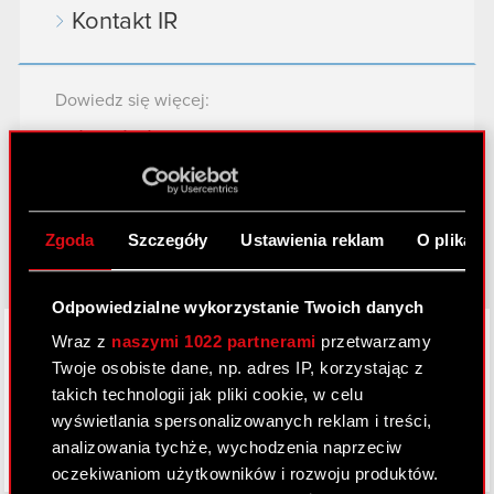
Kontakt IR
Dowiedz się więcej:
thewitcher.com
cyberpunk.net
gear.cdprojektred.com
Zgoda
Szczegóły
Ustawienia reklam
O plikach
Odpowiedzialne wykorzystanie Twoich danych
LinkedIn
Wraz z
naszymi 1022 partnerami
przetwarzamy
Twoje osobiste dane, np. adres IP, korzystając z
takich technologii jak pliki cookie, w celu
wyświetlania spersonalizowanych reklam i treści,
analizowania tychże, wychodzenia naprzeciw
oczekiwaniom użytkowników i rozwoju produktów.