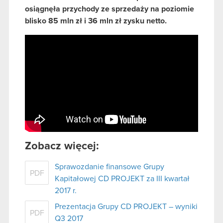
osiągnęła przychody ze sprzedaży na poziomie
blisko 85 mln zł i 36 mln zł zysku netto.
Zobacz więcej:
Sprawozdanie finansowe Grupy
PDF
Kapitałowej CD PROJEKT za III kwartał
2017 r.
Prezentacja Grupy CD PROJEKT – wyniki
PDF
Q3 2017