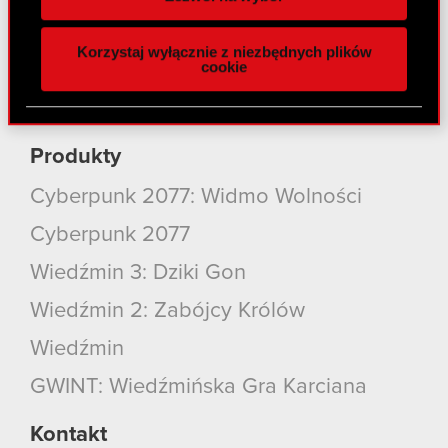
funkcje społecznościowe i analizować ruch w
Kariera
naszej witrynie. Informacje o tym, jak korzystasz
Korzystaj wyłącznie z niezbędnych plików
z naszej witryny, udostępniamy partnerom
cookie
Kontakt
społecznościowym, reklamowym i analitycznym.
Partnerzy mogą połączyć te informacje z innymi
Szukaj
danymi otrzymanymi od Ciebie lub uzyskanymi
podczas korzystania z ich usług. Kontynuując
Produkty
korzystanie z naszej witryny, zgadasz się na
Cyberpunk 2077: Widmo Wolności
używanie plików cookie.
Cyberpunk 2077
Wiedźmin 3: Dziki Gon
Wiedźmin 2: Zabójcy Królów
Wiedźmin
GWINT: Wiedźmińska Gra Karciana
Kontakt