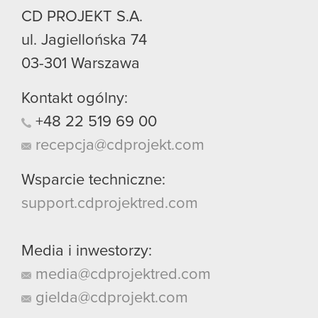
CD PROJEKT S.A.
ul. Jagiellońska 74
03-301
Warszawa
Kontakt ogólny:
+48
22
519
69
00
recepcja@cdprojekt.com
Wsparcie techniczne:
support.cdprojektred.com
Media i inwestorzy:
media@cdprojektred.com
gielda@cdprojekt.com