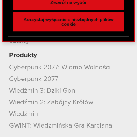
Zezwól na wybór
Media
funkcje społecznościowe i analizować ruch w
naszej witrynie. Informacje o tym, jak korzystasz
Kariera
Korzystaj wyłącznie z niezbędnych plików
z naszej witryny, udostępniamy partnerom
cookie
społecznościowym, reklamowym i analitycznym.
Kontakt
Partnerzy mogą połączyć te informacje z innymi
Szukaj
danymi otrzymanymi od Ciebie lub uzyskanymi
podczas korzystania z ich usług. Kontynuując
Produkty
korzystanie z naszej witryny, zgadasz się na
używanie plików cookie.
Cyberpunk 2077: Widmo Wolności
Cyberpunk 2077
Wiedźmin 3: Dziki Gon
Wiedźmin 2: Zabójcy Królów
Wiedźmin
GWINT: Wiedźmińska Gra Karciana