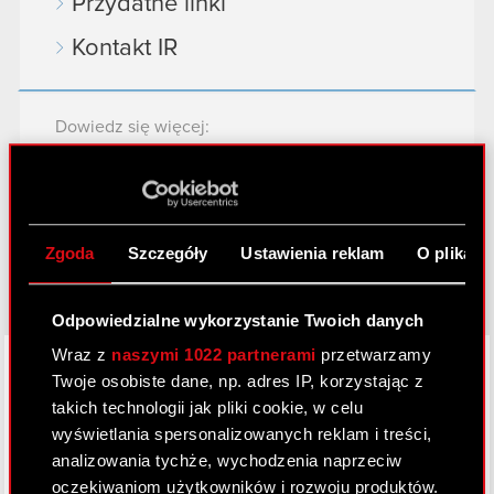
Przydatne linki
Kontakt IR
Dowiedz się więcej:
thewitcher.com
cyberpunk.net
gear.cdprojektred.com
Zgoda
Szczegóły
Ustawienia reklam
O plikach
Odpowiedzialne wykorzystanie Twoich danych
LinkedIn
Wraz z
naszymi 1022 partnerami
przetwarzamy
Twoje osobiste dane, np. adres IP, korzystając z
takich technologii jak pliki cookie, w celu
wyświetlania spersonalizowanych reklam i treści,
analizowania tychże, wychodzenia naprzeciw
oczekiwaniom użytkowników i rozwoju produktów.