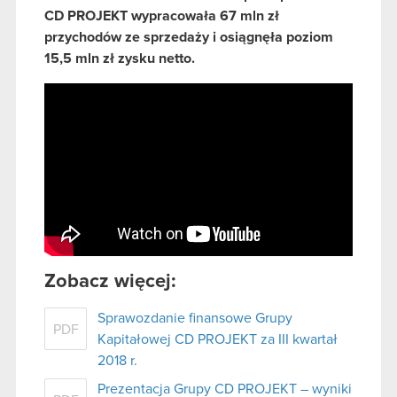
CD PROJEKT wypracowała 67 mln zł
przychodów ze sprzedaży i osiągnęła poziom
15,5 mln zł zysku netto.
Zobacz więcej:
Sprawozdanie finansowe Grupy
PDF
Kapitałowej CD PROJEKT za III kwartał
2018 r.
Prezentacja Grupy CD PROJEKT – wyniki