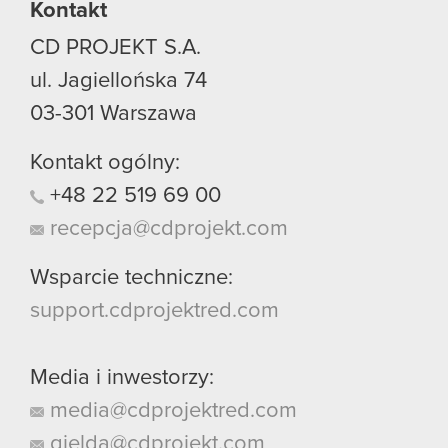
Kontakt
CD PROJEKT S.A.
ul. Jagiellońska 74
03-301
Warszawa
Kontakt ogólny:
+48
22
519
69
00
recepcja@cdprojekt.com
Wsparcie techniczne:
support.cdprojektred.com
Media i inwestorzy:
media@cdprojektred.com
gielda@cdprojekt.com