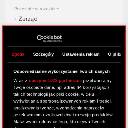
Pozostałe w rozdziale:
Zarząd
Rada Nadzorcza
Ochrona danych osobowych i
cyberbezpieczeństwo
Zgoda
Szczegóły
Ustawienia reklam
O plikach
Ochrona własności intelektualnej
Odpowiedzialne wykorzystanie Twoich danych
Wraz z
naszymi 1022 partnerami
przetwarzamy
Rozdziały:
Twoje osobiste dane, np. adres IP, korzystając z
Odpowiedzialność społeczna
takich technologii jak pliki cookie, w celu
wyświetlania spersonalizowanych reklam i treści,
Odpowiedzialne zarządzanie i ład
analizowania tychże, wychodzenia naprzeciw
organizacyjny
oczekiwaniom użytkowników i rozwoju produktów.
Odpowiedzialność wobec
Masz wybór odnośnie tego, kto używa Twoich