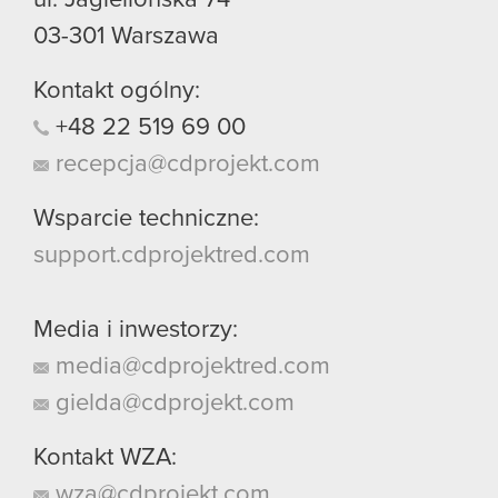
ul. Jagiellońska 74
03-301
Warszawa
Kontakt ogólny:
+48
22
519
69
00
recepcja@cdprojekt.com
Wsparcie techniczne:
support.cdprojektred.com
Media i inwestorzy:
media@cdprojektred.com
gielda@cdprojekt.com
Kontakt WZA:
wza@cdprojekt.com