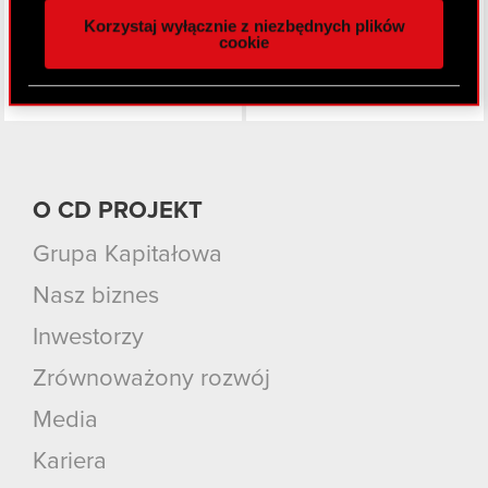
naszej witrynie. Informacje o tym, jak korzystasz
Korzystaj wyłącznie z niezbędnych plików
z naszej witryny, udostępniamy partnerom
cookie
społecznościowym, reklamowym i analitycznym.
Partnerzy mogą połączyć te informacje z innymi
danymi otrzymanymi od Ciebie lub uzyskanymi
podczas korzystania z ich usług. Kontynuując
korzystanie z naszej witryny, zgadasz się na
używanie plików cookie.
O CD PROJEKT
Grupa Kapitałowa
Nasz biznes
Inwestorzy
Zrównoważony rozwój
Media
Kariera