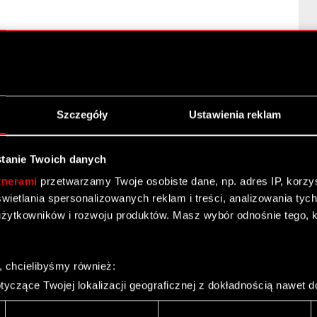
JEKT za 2023 r.
CD PROJEKT 2023 r.
anie II
Szczegóły
Ustawienia reklam
tanie Twoich danych
tnerami
przetwarzamy Twoje osobiste dane, np. adres IP, korzyst
JEKT za 2022 r.
yświetlania spersonalizowanych reklam i treści, analizowania ty
żytkowników i rozwoju produktów. Masz wybór odnośnie tego, 
CD PROJEKT za 2022 r.
danie I
, chcielibyśmy również:
yczące Twojej lokalizacji geograficznej z dokładnością nawet d
 urządzenie, aktywnie analizując charakteryzującego je zbiory d
palca)