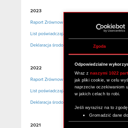
2023
Raport Zrównoważonego Rozwoju Grupy CD PRO
List poświadczający Deloitte dla Raportu ESG 
Deklaracja środowiskowa CD PROJEKT S.A. – wyd
Zgoda
Odpowiedzialne wykorzys
2022
Wraz z
naszymi 1022 par
Raport Zrównoważonego Rozwoju Grupy CD PRO
jak pliki cookie, w celu w
naprzeciw oczekiwaniom u
List poświadczający Deloitte dla Raportu ESG 
w jakich celach to robi.
Deklaracja środowiskowa CD PROJEKT S.A. – wy
Jeśli wyrazisz na to zgodę
Gromadzić dane dot
Identyfikować Twoje
Wybór
2021
czyli wirtualny odcisk 