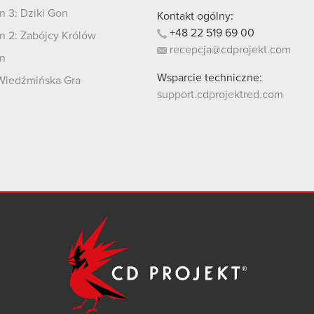
 3: Dziki Gon
Kontakt ogólny:
+48
22
519
69
00
 2: Zabójcy Królów
recepcja@cdprojekt.com
n
Wsparcie techniczne:
Wiedźmińska Gra
support.cdprojektred.com