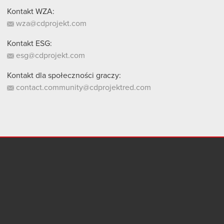
Kontakt WZA:
wza@cdprojekt.com
Kontakt ESG:
esg@cdprojekt.com
Kontakt dla społeczności graczy:
contact.community@cdprojektred.com