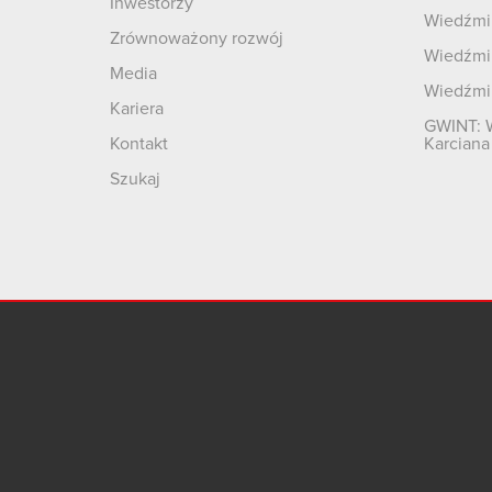
Inwestorzy
Wiedźmin
Zrównoważony rozwój
Wiedźmin
Media
Wiedźmi
Kariera
GWINT: 
Kontakt
Karciana
Szukaj