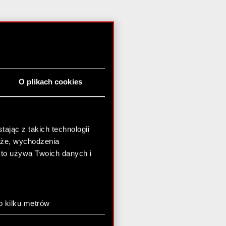
O plikach cookies
ając z takich technologii
chże, wychodzenia
kto używa Twoich danych i
o kilku metrów
anych (fingerprinting,