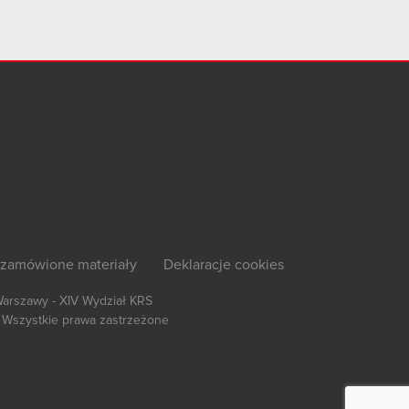
zamówione materiały
Deklaracje cookies
Warszawy - XIV Wydział KRS
Wszystkie prawa zastrzeżone