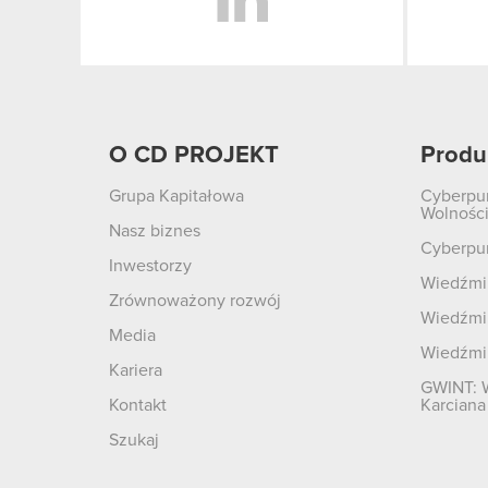
O CD PROJEKT
Produ
Grupa Kapitałowa
Cyberpu
Wolnośc
Nasz biznes
Cyberpu
Inwestorzy
Wiedźmin
Zrównoważony rozwój
Wiedźmin
Media
Wiedźmi
Kariera
GWINT: 
Kontakt
Karciana
Szukaj