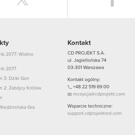
kty
Kontakt
CD PROJEKT S.A.
nk 2077: Widmo
i
ul. Jagiellońska 74
03-301
Warszawa
nk 2077
 3: Dziki Gon
Kontakt ogólny:
+48
22
519
69
00
 2: Zabójcy Królów
recepcja@cdprojekt.com
n
Wsparcie techniczne:
Wiedźmińska Gra
support.cdprojektred.com