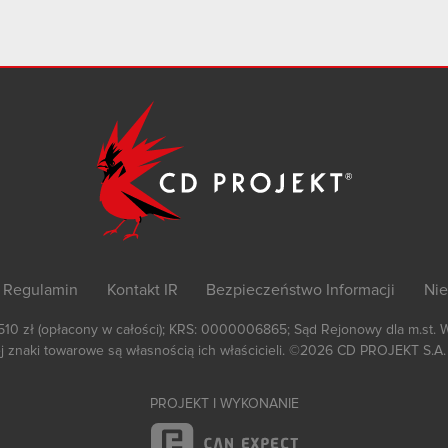
Regulamin
Kontakt IR
Bezpieczeństwo Informacji
Nie
 510 zł (opłacony w całości); KRS: 0000006865; Sąd Rejonowy dla m.st. 
 znaki towarowe są własnością ich właścicieli.
©2026
CD PROJEKT S.A.
PROJEKT I WYKONANIE