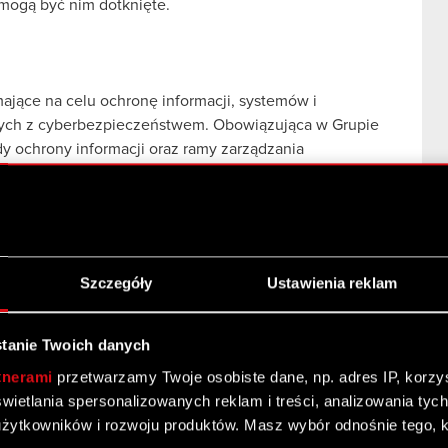
mogą być nim dotknięte.
ące na celu ochronę informacji, systemów i
zanych z cyberbezpieczeństwem. Obowiązująca w Grupie
dy ochrony informacji oraz ramy zarządzania
ci:
zyka związane z cyberbezpieczeństwem, w tym poprzez
e wskaźników ryzyka wspierających identyfikację
Szczegóły
Ustawienia reklam
ływu na działalność organizacji,
i systemów IT oraz rozwijamy zdolności wykrywania,
tanie Twoich danych
pieczeństwa,
tnerami
przetwarzamy Twoje osobiste dane, np. adres IP, korzyst
wykorzystywanych systemach, m.in. poprzez
yświetlania spersonalizowanych reklam i treści, analizowania ty
ty bezpieczeństwa systemów i usług,
żytkowników i rozwoju produktów. Masz wybór odnośnie tego, 
enty bezpieczeństwa informacji,