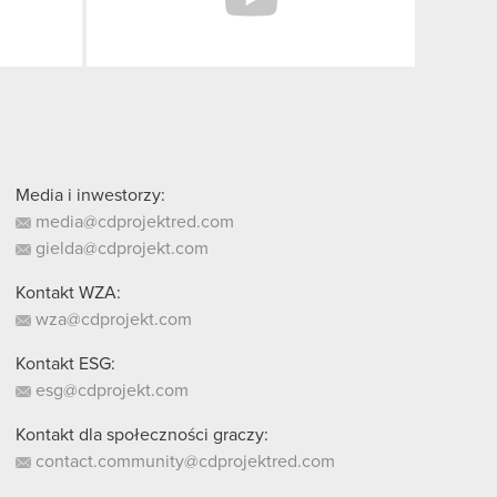
Media i inwestorzy:
media@cdprojektred.com
gielda@cdprojekt.com
Kontakt WZA:
wza@cdprojekt.com
Kontakt ESG:
esg@cdprojekt.com
Kontakt dla społeczności graczy:
contact.community@cdprojektred.com