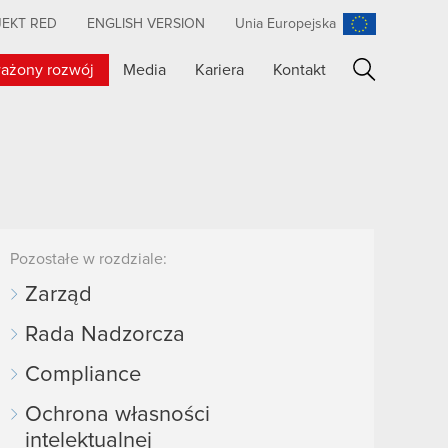
JEKT RED
ENGLISH VERSION
Unia Europejska
ażony rozwój
Media
Kariera
Kontakt
Szukaj
Pozostałe w rozdziale:
Zarząd
Rada Nadzorcza
Compliance
Ochrona własności
intelektualnej