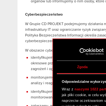
organów lub informujemy o nim osoby, które 
Cyberbezpieczeństwo
W Grupie CD PROJEKT podejmujemy działania maj
infrastruktury IT oraz ograniczanie ryzyk zwią
Polityka Bezpieczeństwa Informacji określa zasa
cyberbezpieczeństwem.
W obszarze cyberbezpieczeństwa w szczególnoś
identyfikujemy, oceniamy i monitorujemy ry
okresowe przeglądy ryzyk oraz monitorowani
Zgoda
zagrożeń i ograniczanie ich potencjalnego wp
monitorujemy bezpieczeństwo infrastruktury 
Odpowiedzialne wykorzys
analizy i reagowania na zagrożenia cyberbez
Wraz z
naszymi 1022 par
identyfikujemy i ograniczamy podatności w 
jak pliki cookie, w celu w
monitorowanie podatności oraz okresowe tes
naprzeciw oczekiwaniom u
zgłaszamy, analizujemy i obsługujemy incyd