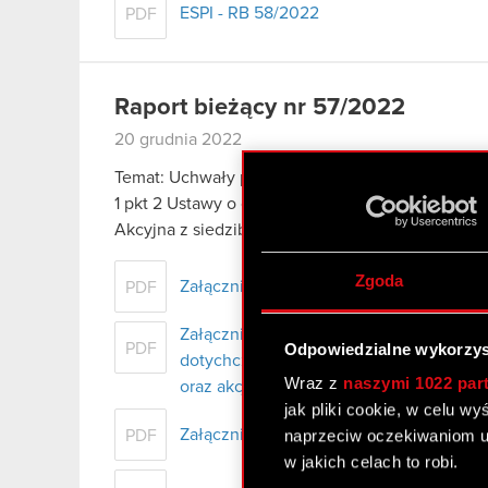
ESPI - RB 58/2022
PDF
Raport bieżący nr 57/2022
20 grudnia 2022
Temat: Uchwały podjęte przez Nadzwyczajne Wal
1 pkt 2 Ustawy o ofercie – informacje bieżące i
Akcyjna z siedzibą w…
Czytaj dalej
Zgoda
Załącznik 1 - Uchwały podjęte na Nad
PDF
Załącznik 2 - Opinia Zarządu CD PROJE
Odpowiedzialne wykorzys
PDF
dotychczasowych akcjonariuszy Spółki w
Wraz z
naszymi 1022 par
oraz akcji serii N
jak pliki cookie, w celu w
Załącznik 3 - Plan połączenia CD PROJ
naprzeciw oczekiwaniom u
PDF
w jakich celach to robi.