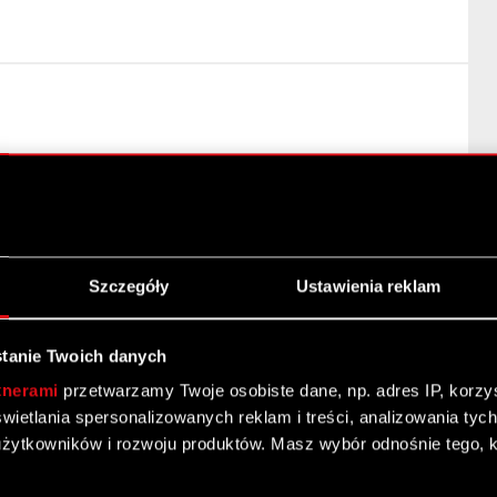
ne Zgromadzenie Spółki Podstawa prawna: Art. 56 ust.
 okresowe Zarząd Spółki pod firmą CD PROJEKT Spółka
Szczegóły
Ustawienia reklam
zwyczajnym Walnym Zgromadzeniu Akcjonariuszy
KT S.A. w przedmiocie wyłączenia prawa poboru
tanie Twoich danych
 związku z emisją warrantów subskrypcyjnych serii C
tnerami
przetwarzamy Twoje osobiste dane, np. adres IP, korzyst
yświetlania spersonalizowanych reklam i treści, analizowania ty
EKT S.A. z CD PROJEKT RED STORE SP. Z O.O.
żytkowników i rozwoju produktów. Masz wybór odnośnie tego, 