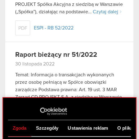
PROJEKT Spółka Akcyjna z siedzibą w Warszawie
(„Spółka”), działając na podstawie…
Czytaj dalej
ESPI - RB 52/2022
PDF
Raport bieżący nr 51/2022
30 listopada 2022
Temat: Informacja o transakcjach wykonanych
przez osobę pełniącą w Spółce obowiązki
zarządcze Podstawa prawna: Art. 19 ust. 3 MAR
Zarząd CD PROJEKT S.A. z siedzibą w Warszawie
(„Spółka”) przekazuje do publicznej wiadomości
informację o otrzymanym…
Czytaj dalej
Zgoda
Szczegóły
Ustawienia reklam
O plikach
ESPI - RB 51/2022
PDF