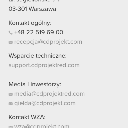
03-301
Warszawa
Kontakt ogólny:
+48
22
519
69
00
recepcja@cdprojekt.com
Wsparcie techniczne:
support.cdprojektred.com
Media i inwestorzy:
media@cdprojektred.com
gielda@cdprojekt.com
Kontakt WZA:
wza@cdprojekt.com