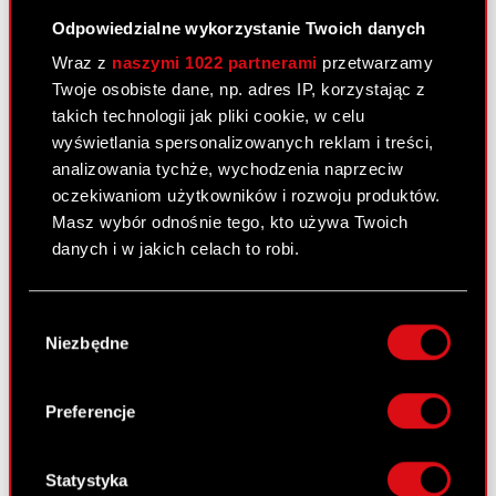
Powiadomienie o transakcji - 30
PDF
Odpowiedzialne wykorzystanie Twoich danych
listopada 2022
Wraz z
naszymi 1022 partnerami
przetwarzamy
Twoje osobiste dane, np. adres IP, korzystając z
takich technologii jak pliki cookie, w celu
Raport bieżący nr 50/2022
wyświetlania spersonalizowanych reklam i treści,
22 listopada 2022
analizowania tychże, wychodzenia naprzeciw
Temat: Projekty uchwał Nadzwyczajnego
oczekiwaniom użytkowników i rozwoju produktów.
Walnego Zgromadzenia Akcjonariuszy Podstawa
Masz wybór odnośnie tego, kto używa Twoich
prawna: Art. 56 ust. 1 pkt 2 Ustawy o ofercie –
danych i w jakich celach to robi.
informacje bieżące i okresowe Zarząd CD
PROJEKT S.A. przekazuje w załączeniu projekty
Jeśli wyrazisz na to zgodę, chcielibyśmy również:
Wybór
uchwał Nadzwyczajnego Walnego Zgromadzenia
Gromadzić dane dotyczące Twojej
Niezbędne
zgody
Akcjonariuszy CD…
Czytaj dalej
lokalizacji geograficznej z dokładnością nawet
do kilku metrów
Projekty uchwał Nadzwyczajnego
Identyfikować Twoje urządzenie, aktywnie
PDF
Preferencje
Walnego Zgromadzenia Akcjonariuszy
analizując charakteryzującego je zbiory
danych (fingerprinting, czyli wirtualny odcisk
palca)
Statystyka