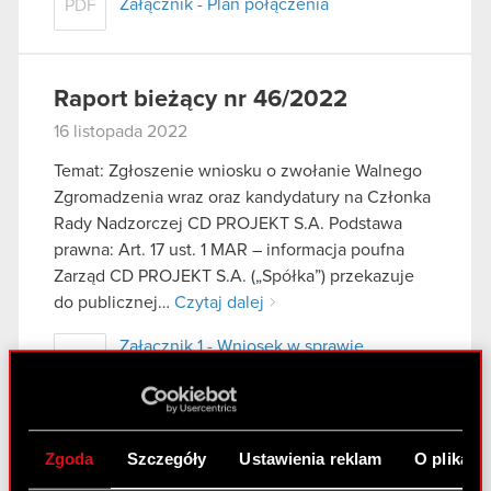
Załącznik - Plan połączenia
PDF
Raport bieżący nr 46/2022
16 listopada 2022
Temat: Zgłoszenie wniosku o zwołanie Walnego
Zgromadzenia wraz oraz kandydatury na Członka
Rady Nadzorczej CD PROJEKT S.A. Podstawa
prawna: Art. 17 ust. 1 MAR – informacja poufna
Zarząd CD PROJEKT S.A. („Spółka”) przekazuje
do publicznej…
Czytaj dalej
Załącznik 1 - Wniosek w sprawie
PDF
zwołania zgromadzenia
Załącznik 2 - Oświadczenie odnośnie
PDF
pełnienia funkcji
Zgoda
Szczegóły
Ustawienia reklam
O plikach
Załącznik 3 - Projekty uchwał
PDF