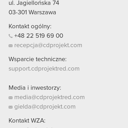
ul. Jagiellońska 74
03-301
Warszawa
Kontakt ogólny:
+48
22
519
69
00
recepcja@cdprojekt.com
Wsparcie techniczne:
support.cdprojektred.com
Media i inwestorzy:
media@cdprojektred.com
gielda@cdprojekt.com
Kontakt WZA: