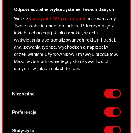
Odpowiedzialne wykorzystanie Twoich danych
Załącznik 4 - Marcin Iwiński życiorys
PDF
Wraz z
naszymi 1022 partnerami
przetwarzamy
Twoje osobiste dane, np. adres IP, korzystając z
takich technologii jak pliki cookie, w celu
Raport bieżący nr 45/2022
wyświetlania spersonalizowanych reklam i treści,
analizowania tychże, wychodzenia naprzeciw
24 października 2022
oczekiwaniom użytkowników i rozwoju produktów.
Temat: Realizacja i zakończenie skupu akcji
Masz wybór odnośnie tego, kto używa Twoich
własnych Podstawa prawna: Art. 2 ust. 2 i 3
danych i w jakich celach to robi.
rozporządzenia delegowanego Komisji (UE)
2016/1052 z dnia 8 marca 2016 roku
Jeśli wyrazisz na to zgodę, chcielibyśmy również:
Wybór
uzupełniającego rozporządzenie Parlamentu
Gromadzić dane dotyczące Twojej
Niezbędne
zgody
Europejskiego i Rady (UE) nr 596/2014…
Czytaj
lokalizacji geograficznej z dokładnością nawet
dalej
do kilku metrów
Identyfikować Twoje urządzenie, aktywnie
Preferencje
analizując charakteryzującego je zbiory
ESPI - RB 45/2022
PDF
danych (fingerprinting, czyli wirtualny odcisk
palca)
Statystyka
Załącznik 1 - Zestawienie transakcji na