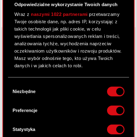
Odpowiedzialne wykorzystanie Twoich danych
Wraz z
naszymi 1022 partnerami
przetwarzamy
Twoje osobiste dane, np. adres IP, korzystając z
takich technologii jak pliki cookie, w celu
wyświetlania spersonalizowanych reklam i treści,
analizowania tychże, wychodzenia naprzeciw
oczekiwaniom użytkowników i rozwoju produktów.
O CD PROJEKT
Masz wybór odnośnie tego, kto używa Twoich
Grupa Kapitałowa
danych i w jakich celach to robi.
Nasz biznes
Jeśli wyrazisz na to zgodę, chcielibyśmy również:
Wybór
Inwestorzy
Gromadzić dane dotyczące Twojej
Niezbędne
zgody
lokalizacji geograficznej z dokładnością nawet
Zrównoważony rozwój
do kilku metrów
Identyfikować Twoje urządzenie, aktywnie
Preferencje
Media
analizując charakteryzującego je zbiory
danych (fingerprinting, czyli wirtualny odcisk
Kariera
palca)
Statystyka
Kontakt
Dowiedz się więcej odnośnie tego, jak Twoje