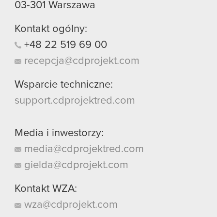
03-301
Warszawa
Kontakt ogólny:
+48
22
519
69
00
recepcja@cdprojekt.com
Wsparcie techniczne:
support.cdprojektred.com
Media i inwestorzy:
media@cdprojektred.com
gielda@cdprojekt.com
Kontakt WZA:
wza@cdprojekt.com