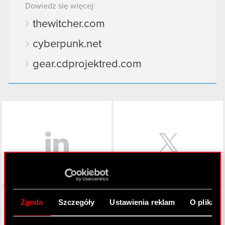
Dowiedz się więcej:
thewitcher.com
cyberpunk.net
gear.cdprojektred.com
LinkedIn
Facebook
Zgoda
Szczegóły
Ustawienia reklam
O plikach