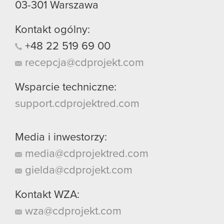
03-301
Warszawa
Kontakt ogólny:
+48
22
519
69
00
recepcja@cdprojekt.com
Wsparcie techniczne:
support.cdprojektred.com
Media i inwestorzy:
media@cdprojektred.com
gielda@cdprojekt.com
Kontakt WZA:
wza@cdprojekt.com