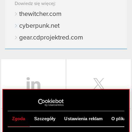
Dowiedz się więcej:
thewitcher.com
cyberpunk.net
gear.cdprojektred.com
LinkedIn
Facebook
Zgoda
Szczegóły
Ustawienia reklam
O plikach