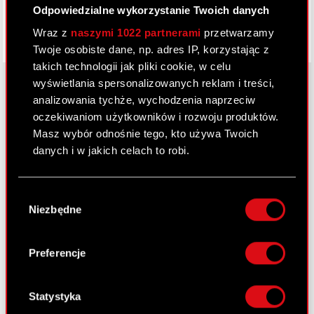
Odpowiedzialne wykorzystanie Twoich danych
Wraz z
naszymi 1022 partnerami
przetwarzamy
Twoje osobiste dane, np. adres IP, korzystając z
takich technologii jak pliki cookie, w celu
wyświetlania spersonalizowanych reklam i treści,
analizowania tychże, wychodzenia naprzeciw
oczekiwaniom użytkowników i rozwoju produktów.
O CD PROJEKT
Masz wybór odnośnie tego, kto używa Twoich
Grupa Kapitałowa
danych i w jakich celach to robi.
Nasz biznes
Jeśli wyrazisz na to zgodę, chcielibyśmy również:
Wybór
Inwestorzy
Gromadzić dane dotyczące Twojej
Niezbędne
zgody
lokalizacji geograficznej z dokładnością nawet
Zrównoważony rozwój
do kilku metrów
Identyfikować Twoje urządzenie, aktywnie
Preferencje
Media
analizując charakteryzującego je zbiory
danych (fingerprinting, czyli wirtualny odcisk
Kariera
palca)
Statystyka
Kontakt
Dowiedz się więcej odnośnie tego, jak Twoje