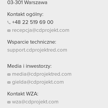
03-301
Warszawa
Kontakt ogólny:
+48
22
519
69
00
recepcja@cdprojekt.com
Wsparcie techniczne:
support.cdprojektred.com
Media i inwestorzy:
media@cdprojektred.com
gielda@cdprojekt.com
Kontakt WZA:
wza@cdprojekt.com