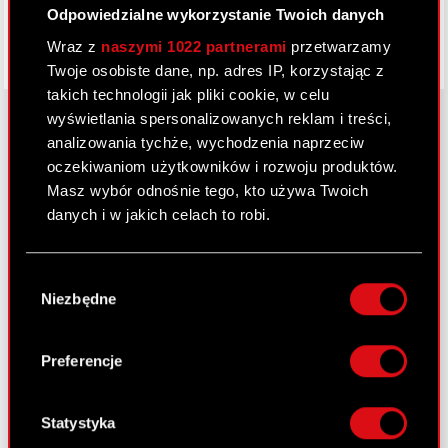
Odpowiedzialne wykorzystanie Twoich danych
Wraz z
naszymi 1022 partnerami
przetwarzamy
Twoje osobiste dane, np. adres IP, korzystając z
takich technologii jak pliki cookie, w celu
wyświetlania spersonalizowanych reklam i treści,
analizowania tychże, wychodzenia naprzeciw
oczekiwaniom użytkowników i rozwoju produktów.
O CD PROJEKT
Masz wybór odnośnie tego, kto używa Twoich
Grupa Kapitałowa
danych i w jakich celach to robi.
Nasz biznes
Jeśli wyrazisz na to zgodę, chcielibyśmy również:
Wybór
Inwestorzy
Gromadzić dane dotyczące Twojej
Niezbędne
zgody
lokalizacji geograficznej z dokładnością nawet
Zrównoważony rozwój
do kilku metrów
Identyfikować Twoje urządzenie, aktywnie
Preferencje
Media
analizując charakteryzującego je zbiory
danych (fingerprinting, czyli wirtualny odcisk
Kariera
palca)
Statystyka
Kontakt
Dowiedz się więcej odnośnie tego, jak Twoje