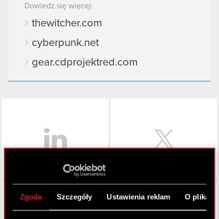
Dowiedz się więcej:
thewitcher.com
cyberpunk.net
gear.cdprojektred.com
LinkedIn
Facebook
Zgoda
Szczegóły
Ustawienia reklam
O plikach