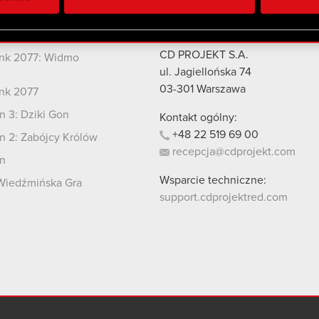
 uzyskanymi podczas korzystania z ich usług. Kontynuując korzy
lików cookie.
kty
Kontakt
CD PROJEKT S.A.
nk 2077: Widmo
i
ul. Jagiellońska 74
03-301
Warszawa
nk 2077
 3: Dziki Gon
Kontakt ogólny:
+48
22
519
69
00
 2: Zabójcy Królów
recepcja@cdprojekt.com
n
Wsparcie techniczne:
Wiedźmińska Gra
support.cdprojektred.com