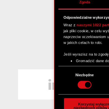
Zgoda
Odpowiedzialne wykorzys
Wraz z
naszymi 1022 par
jak pliki cookie, w celu w
naprzeciw oczekiwaniom u
w jakich celach to robi.
Jeśli wyrazisz na to zgodę
Gromadzić dane dot
Identyfikować Twoje
Wybór
czyli wirtualny odcisk 
LinkedIn
zgody
Niezbędne
Dowiedz się więcej odnośn
szczegółów
. W Deklaracj
Wykorzystujemy pliki cook
analizować ruch w naszej w
Korzystaj wyłączn
społecznościowym, reklam
niezbędnych plików 