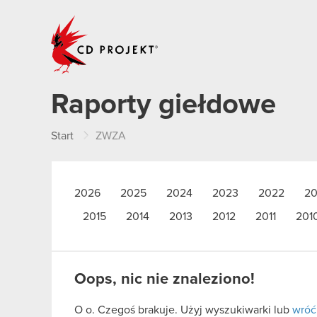
CD PROJEKT
Raporty giełdowe
Start
ZWZA
2026
2025
2024
2023
2022
20
2015
2014
2013
2012
2011
201
Oops, nic nie znaleziono!
O o. Czegoś brakuje. Użyj wyszukiwarki lub
wróć