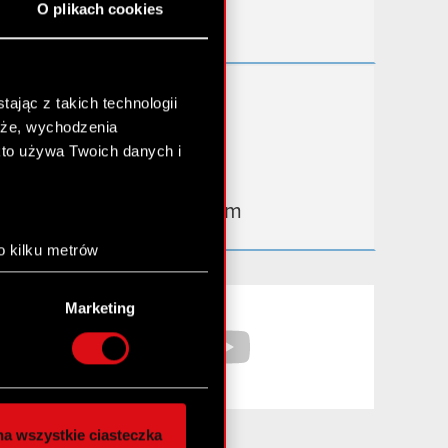
O plikach cookies
Kontakt IR
Dowiedz się więcej:
ając z takich technologii
chże, wychodzenia
thewitcher.com
kto używa Twoich danych i
cyberpunk.net
gear.cdprojektred.com
o kilku metrów
anych (fingerprinting,
Facebook
YouTube
Marketing
łasne preferencje w
sekcji
nej chwili.
społecznościowe i
ostępniamy partnerom
a wszystkie ciasteczka
 innymi danymi