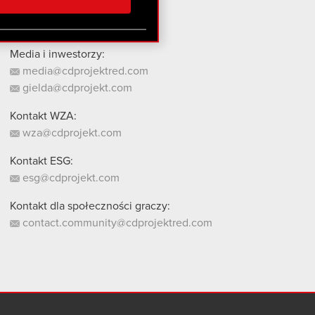
stanie z naszej witryny,
Media i inwestorzy:
media@cdprojektred.com
gielda@cdprojekt.com
Kontakt WZA:
wza@cdprojekt.com
Kontakt ESG:
esg@cdprojekt.com
Kontakt dla społeczności graczy:
contact.community@cdprojektred.com