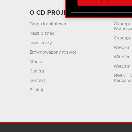
otrzymanymi od Ciebie lub
zgadasz się na używanie p
O CD PROJEKT
Produ
Grupa Kapitałowa
Cyberpu
Wolnośc
Nasz biznes
Cyberpu
Inwestorzy
Wiedźmin
Zrównoważony rozwój
Wiedźmin
Media
Wiedźmi
Kariera
GWINT: 
Kontakt
Karciana
Szukaj