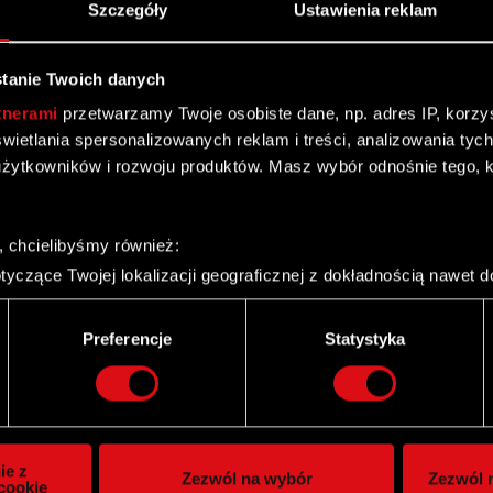
Szczegóły
Ustawienia reklam
tanie Twoich danych
tnerami
przetwarzamy Twoje osobiste dane, np. adres IP, korzyst
yświetlania spersonalizowanych reklam i treści, analizowania ty
żytkowników i rozwoju produktów. Masz wybór odnośnie tego, 
, chcielibyśmy również:
yczące Twojej lokalizacji geograficznej z dokładnością nawet d
 urządzenie, aktywnie analizując charakteryzującego je zbiory d
palca)
Twitter
Preferencje
Statystyka
ie tego, jak Twoje osobiste dane są przetwarzane oraz ustaw w
i plików cookie możesz zmienić lub wycofać swoją zgodę w dowol
ie do spersonalizowania treści i reklam, aby oferować funkcje 
itrynie. Informacje o tym, jak korzystasz z naszej witryny, ud
ie z
Zezwól na wybór
Zezwól n
owym i analitycznym. Partnerzy mogą połączyć te informacje z
cookie