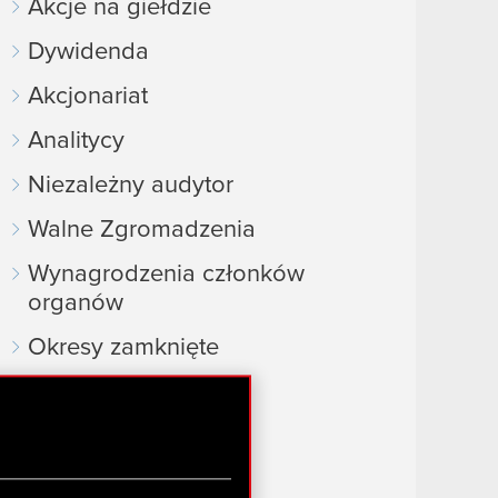
Akcje na giełdzie
Dywidenda
Akcjonariat
Analitycy
Niezależny audytor
Walne Zgromadzenia
Wynagrodzenia członków
organów
Okresy zamknięte
Kalendarz inwestora
FAQ
Przydatne linki