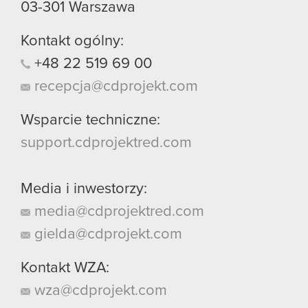
03-301
Warszawa
Kontakt ogólny:
+48
22
519
69
00
recepcja@cdprojekt.com
Wsparcie techniczne:
support.cdprojektred.com
Media i inwestorzy:
media@cdprojektred.com
gielda@cdprojekt.com
Kontakt WZA:
wza@cdprojekt.com