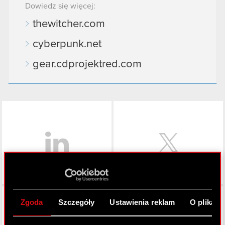
Dowiedz się więcej:
thewitcher.com
cyberpunk.net
gear.cdprojektred.com
LinkedIn
Facebook
Zgoda
Szczegóły
Ustawienia reklam
O plikach