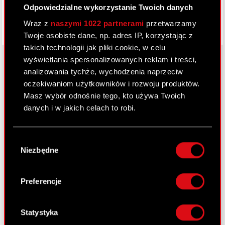
Odpowiedzialne wykorzystanie Twoich danych
Wraz z
naszymi 1022 partnerami
przetwarzamy
Twoje osobiste dane, np. adres IP, korzystając z
takich technologii jak pliki cookie, w celu
wyświetlania spersonalizowanych reklam i treści,
analizowania tychże, wychodzenia naprzeciw
oczekiwaniom użytkowników i rozwoju produktów.
O CD PROJEKT
Masz wybór odnośnie tego, kto używa Twoich
Grupa Kapitałowa
danych i w jakich celach to robi.
Nasz biznes
Jeśli wyrazisz na to zgodę, chcielibyśmy również:
Wybór
Inwestorzy
Gromadzić dane dotyczące Twojej
Niezbędne
zgody
lokalizacji geograficznej z dokładnością nawet
Zrównoważony rozwój
do kilku metrów
Identyfikować Twoje urządzenie, aktywnie
Preferencje
Media
analizując charakteryzującego je zbiory
danych (fingerprinting, czyli wirtualny odcisk
Kariera
palca)
Statystyka
Kontakt
Dowiedz się więcej odnośnie tego, jak Twoje