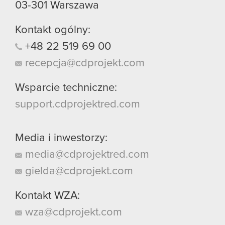
03-301
Warszawa
Kontakt ogólny:
+48
22
519
69
00
recepcja@cdprojekt.com
Wsparcie techniczne:
support.cdprojektred.com
Media i inwestorzy:
media@cdprojektred.com
gielda@cdprojekt.com
Kontakt WZA:
wza@cdprojekt.com