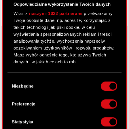
Odpowiedzialne wykorzystanie Twoich danych
Wraz z
naszymi 1022 partnerami
przetwarzamy
Twoje osobiste dane, np. adres IP, korzystając z
takich technologii jak pliki cookie, w celu
wyświetlania spersonalizowanych reklam i treści,
analizowania tychże, wychodzenia naprzeciw
oczekiwaniom użytkowników i rozwoju produktów.
O CD PROJEKT
Masz wybór odnośnie tego, kto używa Twoich
Grupa Kapitałowa
danych i w jakich celach to robi.
Nasz biznes
Jeśli wyrazisz na to zgodę, chcielibyśmy również:
Wybór
Inwestorzy
Gromadzić dane dotyczące Twojej
Niezbędne
zgody
lokalizacji geograficznej z dokładnością nawet
Zrównoważony rozwój
do kilku metrów
Identyfikować Twoje urządzenie, aktywnie
Preferencje
Media
analizując charakteryzującego je zbiory
danych (fingerprinting, czyli wirtualny odcisk
Kariera
palca)
Statystyka
Kontakt
Dowiedz się więcej odnośnie tego, jak Twoje