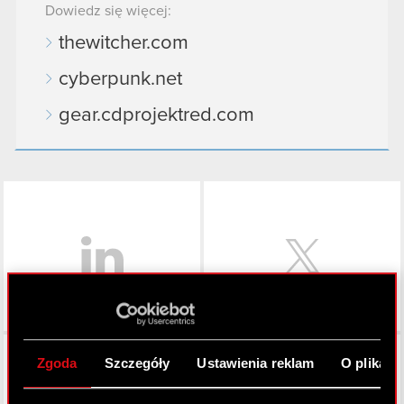
Dowiedz się więcej:
thewitcher.com
cyberpunk.net
gear.cdprojektred.com
LinkedIn
Facebook
Zgoda
Szczegóły
Ustawienia reklam
O plikach