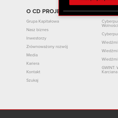
otrzymanymi od Ciebie lub
zgadasz się na używanie p
O CD PROJEKT
Produ
Grupa Kapitałowa
Cyberpu
Wolnośc
Nasz biznes
Cyberpu
Inwestorzy
Wiedźmin
Zrównoważony rozwój
Wiedźmin
Media
Wiedźmi
Kariera
GWINT: 
Kontakt
Karciana
Szukaj