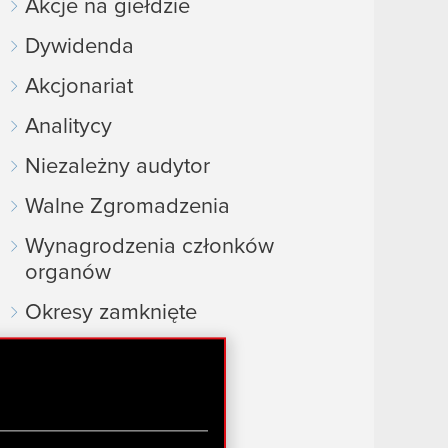
Akcje na giełdzie
Dywidenda
Akcjonariat
Analitycy
Niezależny audytor
Walne Zgromadzenia
Wynagrodzenia członków
organów
Okresy zamknięte
Kalendarz inwestora
FAQ
Przydatne linki