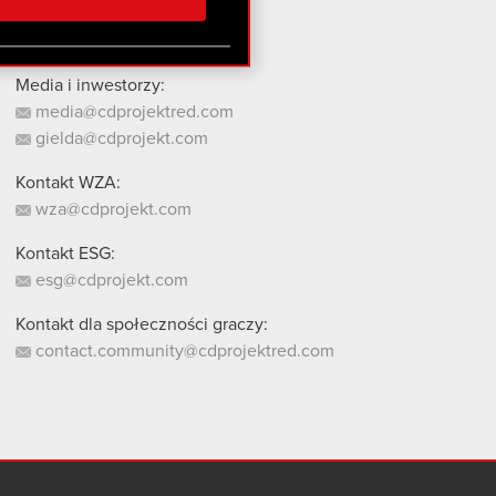
stanie z naszej witryny,
Media i inwestorzy:
media@cdprojektred.com
gielda@cdprojekt.com
Kontakt WZA:
wza@cdprojekt.com
Kontakt ESG:
esg@cdprojekt.com
Kontakt dla społeczności graczy:
contact.community@cdprojektred.com