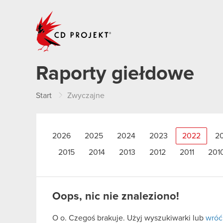
CD PROJEKT
Raporty giełdowe
Start
Zwyczajne
2026
2025
2024
2023
2022
2
2015
2014
2013
2012
2011
201
Oops, nic nie znaleziono!
O o. Czegoś brakuje. Użyj wyszukiwarki lub
wróć