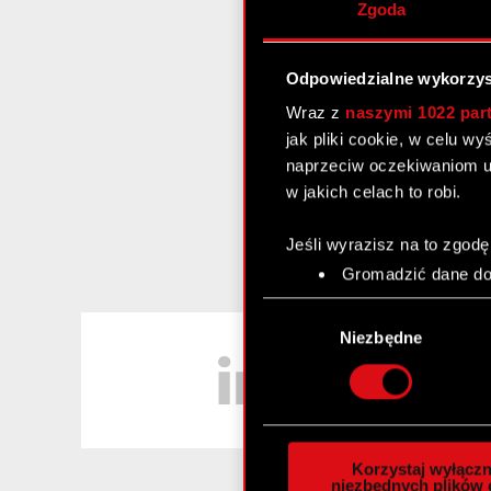
Zgoda
Odpowiedzialne wykorzys
Wraz z
naszymi 1022 par
jak pliki cookie, w celu w
naprzeciw oczekiwaniom u
w jakich celach to robi.
Jeśli wyrazisz na to zgodę
Gromadzić dane dot
Identyfikować Twoje
Wybór
czyli wirtualny odcisk 
LinkedIn
zgody
Niezbędne
Dowiedz się więcej odnośn
szczegółów
. W Deklaracj
Wykorzystujemy pliki cook
analizować ruch w naszej w
Korzystaj wyłączn
społecznościowym, reklam
niezbędnych plików 