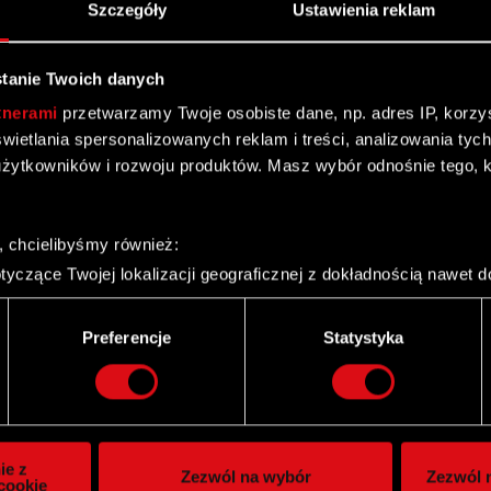
Szczegóły
Ustawienia reklam
tanie Twoich danych
tnerami
przetwarzamy Twoje osobiste dane, np. adres IP, korzyst
yświetlania spersonalizowanych reklam i treści, analizowania ty
żytkowników i rozwoju produktów. Masz wybór odnośnie tego, 
, chcielibyśmy również:
yczące Twojej lokalizacji geograficznej z dokładnością nawet d
 urządzenie, aktywnie analizując charakteryzującego je zbiory d
palca)
Twitter
Preferencje
Statystyka
ie tego, jak Twoje osobiste dane są przetwarzane oraz ustaw w
i plików cookie możesz zmienić lub wycofać swoją zgodę w dowol
ie do spersonalizowania treści i reklam, aby oferować funkcje 
itrynie. Informacje o tym, jak korzystasz z naszej witryny, ud
ie z
Zezwól na wybór
Zezwól n
owym i analitycznym. Partnerzy mogą połączyć te informacje z
cookie