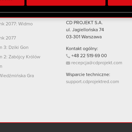
 uzyskanymi podczas korzystania z ich usług. Kontynuując korzy
lików cookie.
kty
Kontakt
CD PROJEKT S.A.
nk 2077: Widmo
i
ul. Jagiellońska 74
03-301
Warszawa
nk 2077
 3: Dziki Gon
Kontakt ogólny:
+48
22
519
69
00
 2: Zabójcy Królów
recepcja@cdprojekt.com
n
Wsparcie techniczne:
Wiedźmińska Gra
support.cdprojektred.com