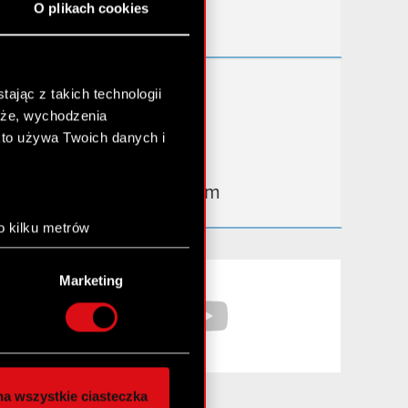
O plikach cookies
Kontakt IR
Dowiedz się więcej:
ając z takich technologii
chże, wychodzenia
thewitcher.com
kto używa Twoich danych i
cyberpunk.net
gear.cdprojektred.com
o kilku metrów
anych (fingerprinting,
Facebook
YouTube
Marketing
łasne preferencje w
sekcji
nej chwili.
społecznościowe i
ostępniamy partnerom
a wszystkie ciasteczka
 innymi danymi