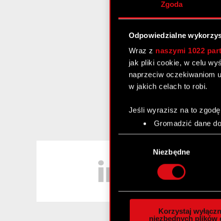
Zgoda
Odpowiedzialne wykorzys
Wraz z
naszymi 1022 par
jak pliki cookie, w celu w
naprzeciw oczekiwaniom u
w jakich celach to robi.
Jeśli wyrazisz na to zgodę
Gromadzić dane dot
Identyfikować Twoje
Wybór
czyli wirtualny odcisk 
LinkedIn
zgody
Niezbędne
Dowiedz się więcej odnośn
szczegółów
. W Deklaracj
Wykorzystujemy pliki cook
analizować ruch w naszej w
Korzystaj wyłączn
społecznościowym, reklam
niezbędnych plików 