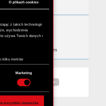
O plikach cookies
Kontakt IR
Dowiedz się więcej:
ając z takich technologii
chże, wychodzenia
thewitcher.com
kto używa Twoich danych i
cyberpunk.net
gear.cdprojektred.com
o kilku metrów
anych (fingerprinting,
Facebook
YouTube
Marketing
łasne preferencje w
sekcji
nej chwili.
społecznościowe i
ostępniamy partnerom
a wszystkie ciasteczka
 innymi danymi