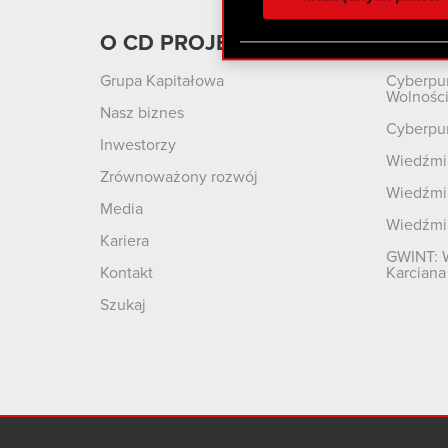
otrzymanymi od Ciebie lub
zgadasz się na używanie p
O CD PROJEKT
Produ
Grupa Kapitałowa
Cyberpu
Wolnośc
Nasz biznes
Cyberpu
Inwestorzy
Wiedźmin
Zrównoważony rozwój
Wiedźmin
Media
Wiedźmi
Kariera
GWINT: 
Kontakt
Karciana
Szukaj