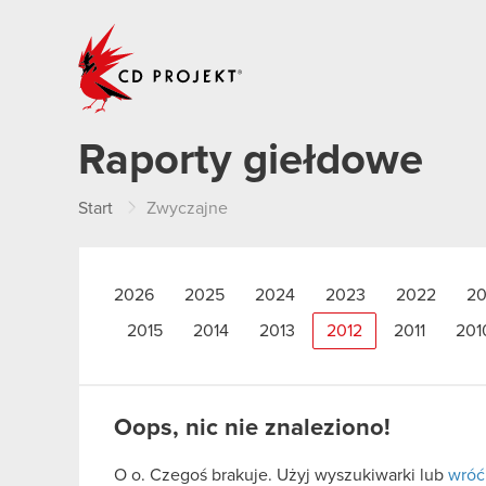
CD PROJEKT
Raporty giełdowe
Start
Zwyczajne
2026
2025
2024
2023
2022
20
2015
2014
2013
2012
2011
201
Oops, nic nie znaleziono!
O o. Czegoś brakuje. Użyj wyszukiwarki lub
wróć