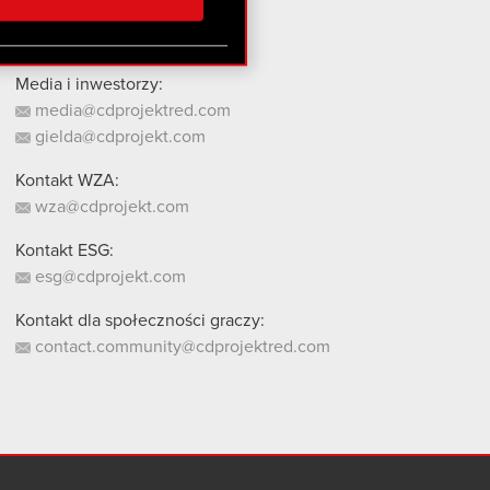
stanie z naszej witryny,
Media i inwestorzy:
media@cdprojektred.com
gielda@cdprojekt.com
Kontakt WZA:
wza@cdprojekt.com
Kontakt ESG:
esg@cdprojekt.com
Kontakt dla społeczności graczy:
contact.community@cdprojektred.com