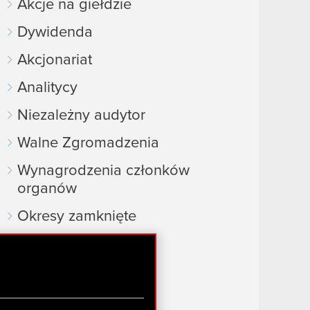
Akcje na giełdzie
Dywidenda
Akcjonariat
Analitycy
Niezależny audytor
Walne Zgromadzenia
Wynagrodzenia członków
organów
Okresy zamknięte
Kalendarz inwestora
FAQ
Przydatne linki