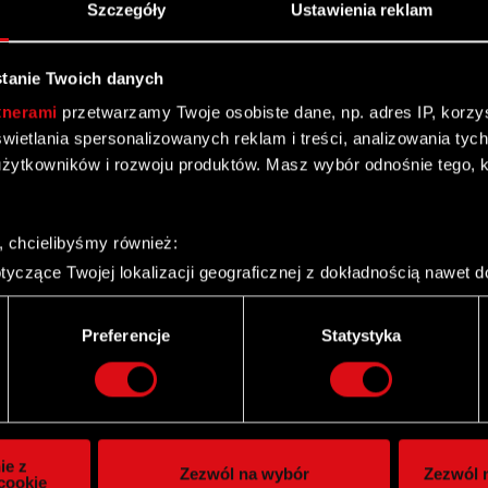
Szczegóły
Ustawienia reklam
tanie Twoich danych
tnerami
przetwarzamy Twoje osobiste dane, np. adres IP, korzyst
yświetlania spersonalizowanych reklam i treści, analizowania ty
żytkowników i rozwoju produktów. Masz wybór odnośnie tego, 
, chcielibyśmy również:
yczące Twojej lokalizacji geograficznej z dokładnością nawet d
 urządzenie, aktywnie analizując charakteryzującego je zbiory d
palca)
Twitter
Preferencje
Statystyka
ie tego, jak Twoje osobiste dane są przetwarzane oraz ustaw w
i plików cookie możesz zmienić lub wycofać swoją zgodę w dowol
ie do spersonalizowania treści i reklam, aby oferować funkcje 
itrynie. Informacje o tym, jak korzystasz z naszej witryny, ud
ie z
Zezwól na wybór
Zezwól n
owym i analitycznym. Partnerzy mogą połączyć te informacje z
cookie