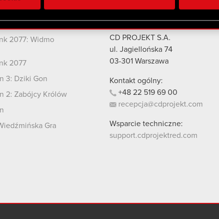
 uzyskanymi podczas korzystania z ich usług. Kontynuując korzy
lików cookie.
kty
Kontakt
CD PROJEKT S.A.
nk 2077: Widmo
i
ul. Jagiellońska 74
03-301
Warszawa
nk 2077
 3: Dziki Gon
Kontakt ogólny:
+48
22
519
69
00
 2: Zabójcy Królów
recepcja@cdprojekt.com
n
Wsparcie techniczne:
Wiedźmińska Gra
support.cdprojektred.com