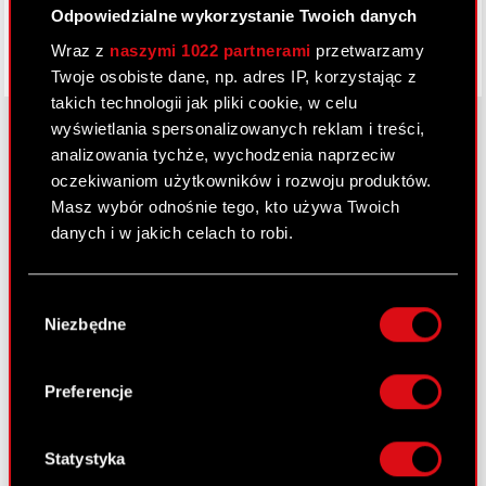
Odpowiedzialne wykorzystanie Twoich danych
Wraz z
naszymi 1022 partnerami
przetwarzamy
Twoje osobiste dane, np. adres IP, korzystając z
takich technologii jak pliki cookie, w celu
wyświetlania spersonalizowanych reklam i treści,
analizowania tychże, wychodzenia naprzeciw
oczekiwaniom użytkowników i rozwoju produktów.
O CD PROJEKT
Masz wybór odnośnie tego, kto używa Twoich
Grupa Kapitałowa
danych i w jakich celach to robi.
Nasz biznes
Jeśli wyrazisz na to zgodę, chcielibyśmy również:
Wybór
Inwestorzy
Gromadzić dane dotyczące Twojej
Niezbędne
zgody
lokalizacji geograficznej z dokładnością nawet
Zrównoważony rozwój
do kilku metrów
Identyfikować Twoje urządzenie, aktywnie
Preferencje
Media
analizując charakteryzującego je zbiory
danych (fingerprinting, czyli wirtualny odcisk
Kariera
palca)
Statystyka
Kontakt
Dowiedz się więcej odnośnie tego, jak Twoje