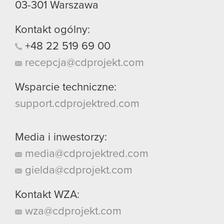
03-301
Warszawa
Kontakt ogólny:
+48
22
519
69
00
recepcja@cdprojekt.com
Wsparcie techniczne:
support.cdprojektred.com
Media i inwestorzy:
media@cdprojektred.com
gielda@cdprojekt.com
Kontakt WZA:
wza@cdprojekt.com