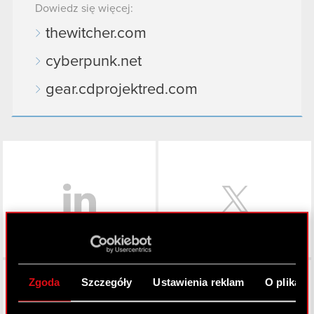
Dowiedz się więcej:
thewitcher.com
cyberpunk.net
gear.cdprojektred.com
LinkedIn
Facebook
Zgoda
Szczegóły
Ustawienia reklam
O plikach