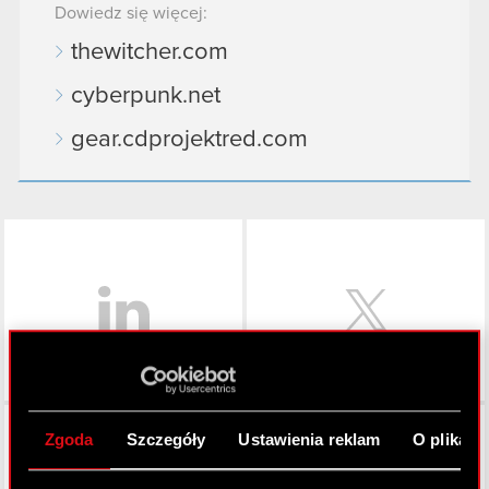
Dowiedz się więcej:
thewitcher.com
cyberpunk.net
gear.cdprojektred.com
LinkedIn
Facebook
Zgoda
Szczegóły
Ustawienia reklam
O plikach