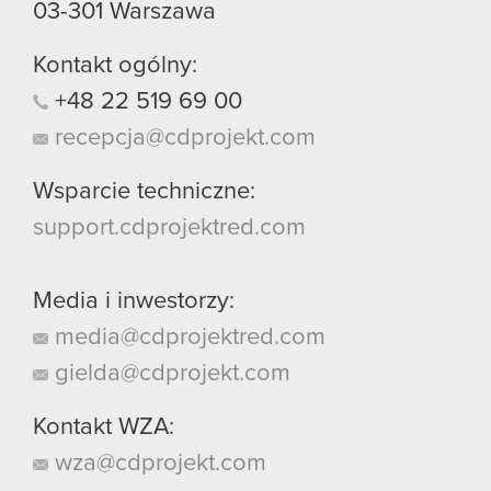
03-301
Warszawa
Kontakt ogólny:
+48
22
519
69
00
recepcja@cdprojekt.com
Wsparcie techniczne:
support.cdprojektred.com
Media i inwestorzy:
media@cdprojektred.com
gielda@cdprojekt.com
Kontakt WZA:
wza@cdprojekt.com