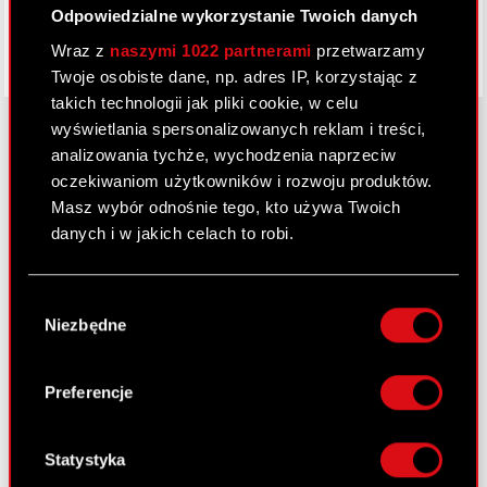
Odpowiedzialne wykorzystanie Twoich danych
Wraz z
naszymi 1022 partnerami
przetwarzamy
Twoje osobiste dane, np. adres IP, korzystając z
takich technologii jak pliki cookie, w celu
wyświetlania spersonalizowanych reklam i treści,
analizowania tychże, wychodzenia naprzeciw
oczekiwaniom użytkowników i rozwoju produktów.
O CD PROJEKT
Masz wybór odnośnie tego, kto używa Twoich
Grupa Kapitałowa
danych i w jakich celach to robi.
Nasz biznes
Jeśli wyrazisz na to zgodę, chcielibyśmy również:
Wybór
Inwestorzy
Gromadzić dane dotyczące Twojej
Niezbędne
zgody
lokalizacji geograficznej z dokładnością nawet
Zrównoważony rozwój
do kilku metrów
Identyfikować Twoje urządzenie, aktywnie
Preferencje
Media
analizując charakteryzującego je zbiory
danych (fingerprinting, czyli wirtualny odcisk
Kariera
palca)
Statystyka
Kontakt
Dowiedz się więcej odnośnie tego, jak Twoje