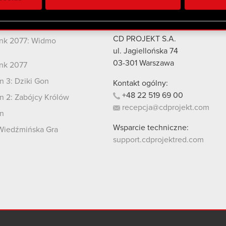
 uzyskanymi podczas korzystania z ich usług. Kontynuując korzy
lików cookie.
kty
Kontakt
CD PROJEKT S.A.
nk 2077: Widmo
i
ul. Jagiellońska 74
03-301
Warszawa
nk 2077
 3: Dziki Gon
Kontakt ogólny:
+48
22
519
69
00
 2: Zabójcy Królów
recepcja@cdprojekt.com
n
Wsparcie techniczne:
Wiedźmińska Gra
support.cdprojektred.com