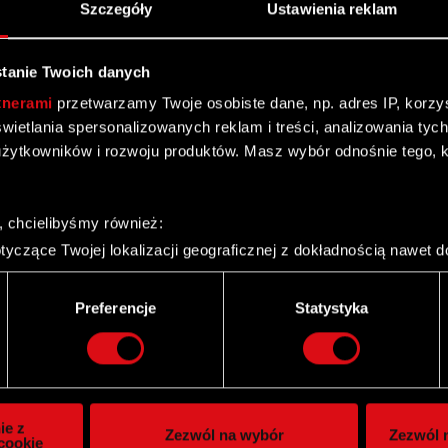
Szczegóły
Ustawienia reklam
tanie Twoich danych
tnerami
przetwarzamy Twoje osobiste dane, np. adres IP, korzyst
yświetlania spersonalizowanych reklam i treści, analizowania ty
żytkowników i rozwoju produktów. Masz wybór odnośnie tego, 
, chcielibyśmy również:
yczące Twojej lokalizacji geograficznej z dokładnością nawet d
 urządzenie, aktywnie analizując charakteryzującego je zbiory d
palca)
Twitter
Preferencje
Statystyka
ie tego, jak Twoje osobiste dane są przetwarzane oraz ustaw w
i plików cookie możesz zmienić lub wycofać swoją zgodę w dowol
ie do spersonalizowania treści i reklam, aby oferować funkcje 
itrynie. Informacje o tym, jak korzystasz z naszej witryny, ud
ie z
Zezwól na wybór
Zezwól n
owym i analitycznym. Partnerzy mogą połączyć te informacje z
cookie