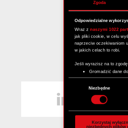
Zgoda
Odpowiedzialne wykorzys
Wraz z
naszymi 1022 par
jak pliki cookie, w celu w
naprzeciw oczekiwaniom u
w jakich celach to robi.
Jeśli wyrazisz na to zgodę
Gromadzić dane dot
Identyfikować Twoje
Wybór
czyli wirtualny odcisk 
LinkedIn
zgody
Niezbędne
Dowiedz się więcej odnośn
szczegółów
. W Deklaracj
Wykorzystujemy pliki cook
analizować ruch w naszej w
Korzystaj wyłączn
społecznościowym, reklam
niezbędnych plików 