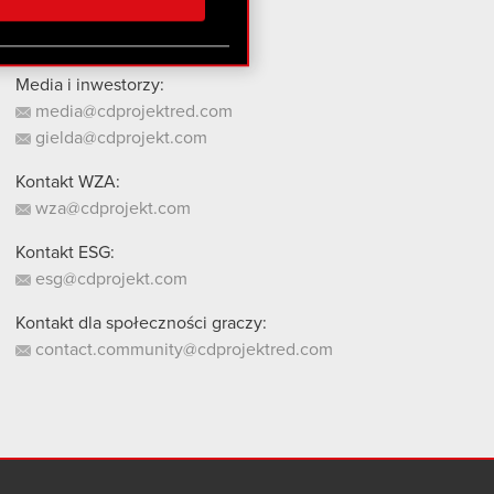
stanie z naszej witryny,
Media i inwestorzy:
media@cdprojektred.com
gielda@cdprojekt.com
Kontakt WZA:
wza@cdprojekt.com
Kontakt ESG:
esg@cdprojekt.com
Kontakt dla społeczności graczy:
contact.community@cdprojektred.com