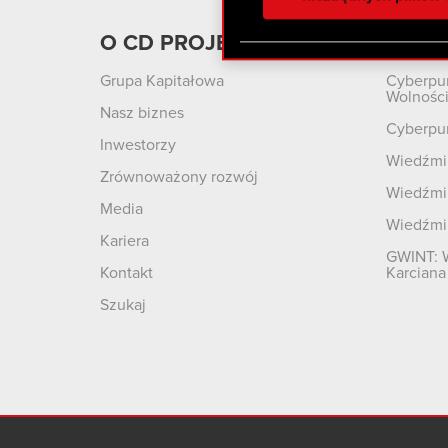
otrzymanymi od Ciebie lub
zgadasz się na używanie p
O CD PROJEKT
Produ
Grupa Kapitałowa
Cyberpu
Wolnośc
Nasz biznes
Cyberpu
Inwestorzy
Wiedźmin
Zrównoważony rozwój
Wiedźmin
Media
Wiedźmi
Kariera
GWINT: 
Kontakt
Karciana
Szukaj