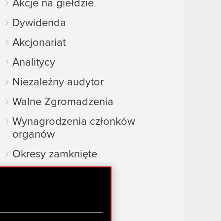
Akcje na giełdzie
Dywidenda
Akcjonariat
Analitycy
Niezależny audytor
Walne Zgromadzenia
Wynagrodzenia członków
organów
Okresy zamknięte
Kalendarz inwestora
FAQ
Przydatne linki