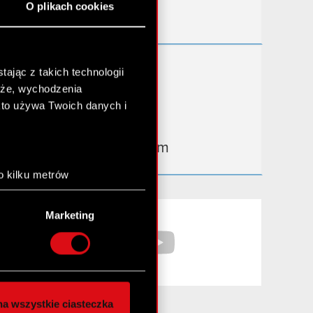
O plikach cookies
Kontakt IR
Dowiedz się więcej:
ając z takich technologii
chże, wychodzenia
thewitcher.com
kto używa Twoich danych i
cyberpunk.net
gear.cdprojektred.com
o kilku metrów
anych (fingerprinting,
Facebook
YouTube
Marketing
łasne preferencje w
sekcji
nej chwili.
społecznościowe i
ostępniamy partnerom
a wszystkie ciasteczka
 innymi danymi