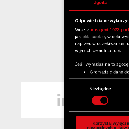
Zgoda
Odpowiedzialne wykorzys
Wraz z
naszymi 1022 par
jak pliki cookie, w celu w
naprzeciw oczekiwaniom u
w jakich celach to robi.
Jeśli wyrazisz na to zgodę
Gromadzić dane dot
Identyfikować Twoje
Wybór
czyli wirtualny odcisk 
LinkedIn
zgody
Niezbędne
Dowiedz się więcej odnośn
szczegółów
. W Deklaracj
Wykorzystujemy pliki cook
analizować ruch w naszej w
Korzystaj wyłączn
społecznościowym, reklam
niezbędnych plików 