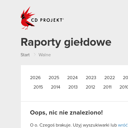
CD PROJEKT
Raporty giełdowe
Start
Walne
2026
2025
2024
2023
2022
20
2015
2014
2013
2012
2011
201
Oops, nic nie znaleziono!
O o. Czegoś brakuje. Użyj wyszukiwarki lub
wróć