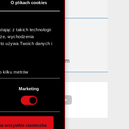
O plikach cookies
Kontakt IR
Dowiedz się więcej:
ając z takich technologii
chże, wychodzenia
thewitcher.com
kto używa Twoich danych i
cyberpunk.net
gear.cdprojektred.com
o kilku metrów
anych (fingerprinting,
Facebook
YouTube
Marketing
łasne preferencje w
sekcji
nej chwili.
społecznościowe i
ostępniamy partnerom
a wszystkie ciasteczka
 innymi danymi