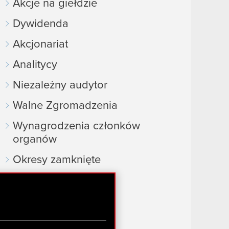
Akcje na giełdzie
Dywidenda
Akcjonariat
Analitycy
Niezależny audytor
Walne Zgromadzenia
Wynagrodzenia członków
organów
Okresy zamknięte
Kalendarz inwestora
FAQ
Przydatne linki