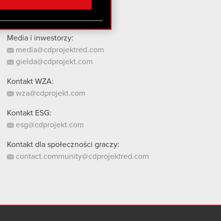
stanie z naszej witryny,
Media i inwestorzy:
media@cdprojektred.com
gielda@cdprojekt.com
Kontakt WZA:
wza@cdprojekt.com
Kontakt ESG:
esg@cdprojekt.com
Kontakt dla społeczności graczy:
contact.community@cdprojektred.com