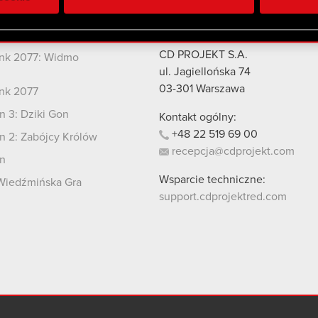
 uzyskanymi podczas korzystania z ich usług. Kontynuując korzy
lików cookie.
kty
Kontakt
CD PROJEKT S.A.
nk 2077: Widmo
i
ul. Jagiellońska 74
03-301
Warszawa
nk 2077
 3: Dziki Gon
Kontakt ogólny:
+48
22
519
69
00
 2: Zabójcy Królów
recepcja@cdprojekt.com
n
Wsparcie techniczne:
Wiedźmińska Gra
support.cdprojektred.com