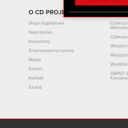
otrzymanymi od Ciebie lub
zgadasz się na używanie p
O CD PROJEKT
Produ
Grupa Kapitałowa
Cyberpu
Wolnośc
Nasz biznes
Cyberpu
Inwestorzy
Wiedźmin
Zrównoważony rozwój
Wiedźmin
Media
Wiedźmi
Kariera
GWINT: 
Kontakt
Karciana
Szukaj