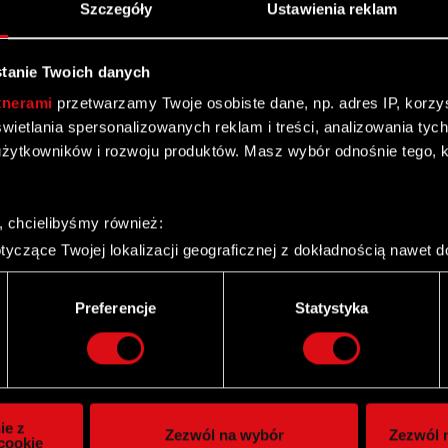
Szczegóły
Ustawienia reklam
tanie Twoich danych
tnerami
przetwarzamy Twoje osobiste dane, np. adres IP, korzyst
yświetlania spersonalizowanych reklam i treści, analizowania ty
żytkowników i rozwoju produktów. Masz wybór odnośnie tego, 
, chcielibyśmy również:
yczące Twojej lokalizacji geograficznej z dokładnością nawet d
 urządzenie, aktywnie analizując charakteryzującego je zbiory d
palca)
Twitter
Preferencje
Statystyka
ie tego, jak Twoje osobiste dane są przetwarzane oraz ustaw w
i plików cookie możesz zmienić lub wycofać swoją zgodę w dowol
ie do spersonalizowania treści i reklam, aby oferować funkcje 
itrynie. Informacje o tym, jak korzystasz z naszej witryny, ud
ie z
Zezwól na wybór
Zezwól n
owym i analitycznym. Partnerzy mogą połączyć te informacje z
cookie