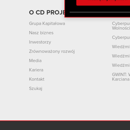
otrzymanymi od Ciebie lub
zgadasz się na używanie p
O CD PROJEKT
Produ
Grupa Kapitałowa
Cyberpu
Wolnośc
Nasz biznes
Cyberpu
Inwestorzy
Wiedźmin
Zrównoważony rozwój
Wiedźmin
Media
Wiedźmi
Kariera
GWINT: 
Kontakt
Karciana
Szukaj