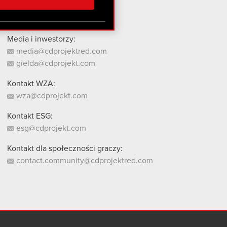
stanie z naszej witryny,
Media i inwestorzy:
media@cdprojektred.com
gielda@cdprojekt.com
Kontakt WZA:
wza@cdprojekt.com
Kontakt ESG:
esg@cdprojekt.com
Kontakt dla społeczności graczy:
contact.community@cdprojektred.com