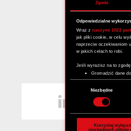
Zgoda
Odpowiedzialne wykorzys
Wraz z
naszymi 1022 par
jak pliki cookie, w celu w
naprzeciw oczekiwaniom u
w jakich celach to robi.
Jeśli wyrazisz na to zgodę
Gromadzić dane dot
Identyfikować Twoje
Wybór
czyli wirtualny odcisk 
LinkedIn
zgody
Niezbędne
Dowiedz się więcej odnośn
szczegółów
. W Deklaracj
Wykorzystujemy pliki cook
analizować ruch w naszej w
Korzystaj wyłączn
społecznościowym, reklam
niezbędnych plików 