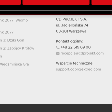
 uzyskanymi podczas korzystania z ich usług. Kontynuując korzy
lików cookie.
kty
Kontakt
CD PROJEKT S.A.
nk 2077: Widmo
i
ul. Jagiellońska 74
03-301
Warszawa
nk 2077
 3: Dziki Gon
Kontakt ogólny:
+48
22
519
69
00
 2: Zabójcy Królów
recepcja@cdprojekt.com
n
Wsparcie techniczne:
Wiedźmińska Gra
support.cdprojektred.com