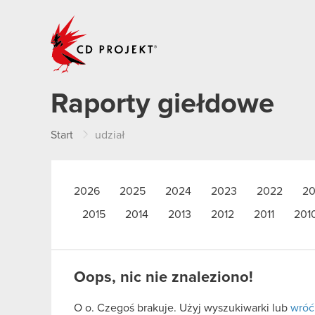
CD PROJEKT
Raporty giełdowe
Start
udział
2026
2025
2024
2023
2022
20
2015
2014
2013
2012
2011
201
Oops, nic nie znaleziono!
O o. Czegoś brakuje. Użyj wyszukiwarki lub
wróć