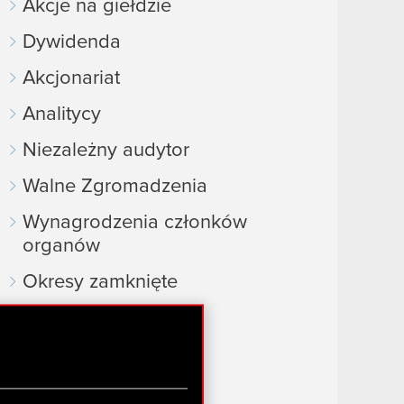
Akcje na giełdzie
Dywidenda
Akcjonariat
Analitycy
Niezależny audytor
Walne Zgromadzenia
Wynagrodzenia członków
organów
Okresy zamknięte
Kalendarz inwestora
FAQ
Przydatne linki