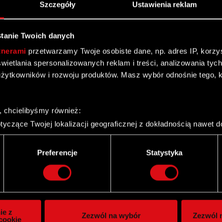
Szczegóły
Ustawienia reklam
tanie Twoich danych
tnerami
przetwarzamy Twoje osobiste dane, np. adres IP, korzyst
yświetlania spersonalizowanych reklam i treści, analizowania ty
żytkowników i rozwoju produktów. Masz wybór odnośnie tego, 
, chcielibyśmy również:
yczące Twojej lokalizacji geograficznej z dokładnością nawet d
 urządzenie, aktywnie analizując charakteryzującego je zbiory d
palca)
Twitter
Preferencje
Statystyka
ie tego, jak Twoje osobiste dane są przetwarzane oraz ustaw w
i plików cookie możesz zmienić lub wycofać swoją zgodę w dowol
ie do spersonalizowania treści i reklam, aby oferować funkcje 
itrynie. Informacje o tym, jak korzystasz z naszej witryny, ud
ie z
Zezwól na wybór
Zezwól n
owym i analitycznym. Partnerzy mogą połączyć te informacje z
cookie