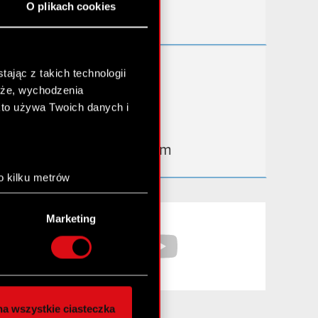
O plikach cookies
Kontakt IR
Dowiedz się więcej:
ając z takich technologii
chże, wychodzenia
thewitcher.com
kto używa Twoich danych i
cyberpunk.net
gear.cdprojektred.com
o kilku metrów
anych (fingerprinting,
Facebook
YouTube
Marketing
łasne preferencje w
sekcji
nej chwili.
społecznościowe i
ostępniamy partnerom
a wszystkie ciasteczka
 innymi danymi