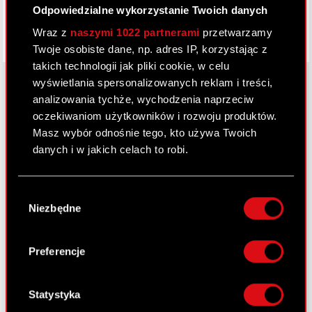
Odpowiedzialne wykorzystanie Twoich danych
Wraz z
naszymi 1022 partnerami
przetwarzamy
Twoje osobiste dane, np. adres IP, korzystając z
takich technologii jak pliki cookie, w celu
wyświetlania spersonalizowanych reklam i treści,
analizowania tychże, wychodzenia naprzeciw
oczekiwaniom użytkowników i rozwoju produktów.
O CD PROJEKT
Masz wybór odnośnie tego, kto używa Twoich
Grupa Kapitałowa
danych i w jakich celach to robi.
Nasz biznes
Jeśli wyrazisz na to zgodę, chcielibyśmy również:
Wybór
Inwestorzy
Gromadzić dane dotyczące Twojej
Niezbędne
zgody
lokalizacji geograficznej z dokładnością nawet
Zrównoważony rozwój
do kilku metrów
Identyfikować Twoje urządzenie, aktywnie
Preferencje
Media
analizując charakteryzującego je zbiory
danych (fingerprinting, czyli wirtualny odcisk
Kariera
palca)
Statystyka
Kontakt
Dowiedz się więcej odnośnie tego, jak Twoje