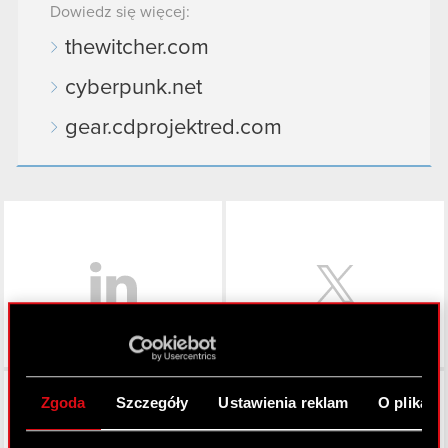
Dowiedz się więcej:
thewitcher.com
cyberpunk.net
gear.cdprojektred.com
LinkedIn
Facebook
Zgoda
Szczegóły
Ustawienia reklam
O plikach