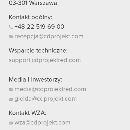
03-301
Warszawa
Kontakt ogólny:
+48
22
519
69
00
recepcja@cdprojekt.com
Wsparcie techniczne:
support.cdprojektred.com
Media i inwestorzy:
media@cdprojektred.com
gielda@cdprojekt.com
Kontakt WZA:
wza@cdprojekt.com