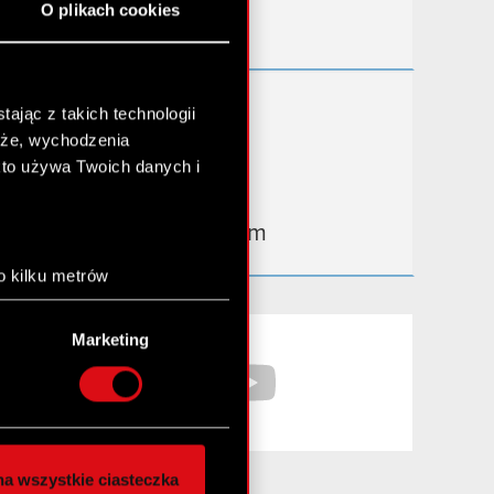
O plikach cookies
Kontakt IR
Dowiedz się więcej:
ając z takich technologii
chże, wychodzenia
thewitcher.com
kto używa Twoich danych i
cyberpunk.net
gear.cdprojektred.com
o kilku metrów
anych (fingerprinting,
Facebook
YouTube
Marketing
łasne preferencje w
sekcji
nej chwili.
społecznościowe i
ostępniamy partnerom
a wszystkie ciasteczka
 innymi danymi