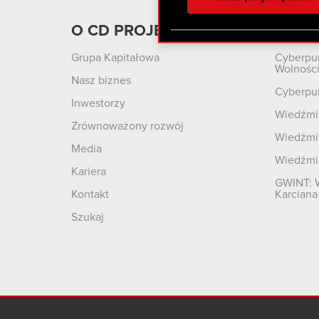
otrzymanymi od Ciebie lub
zgadasz się na używanie p
O CD PROJEKT
Produ
Grupa Kapitałowa
Cyberpu
Wolnośc
Nasz biznes
Cyberpu
Inwestorzy
Wiedźmin
Zrównoważony rozwój
Wiedźmin
Media
Wiedźmi
Kariera
GWINT: 
Kontakt
Karciana
Szukaj