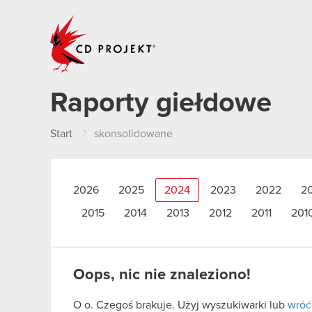
CD PROJEKT
Raporty giełdowe
Start
skonsolidowane
2026
2025
2024
2023
2022
2
2015
2014
2013
2012
2011
201
Oops, nic nie znaleziono!
O o. Czegoś brakuje. Użyj wyszukiwarki lub
wróć