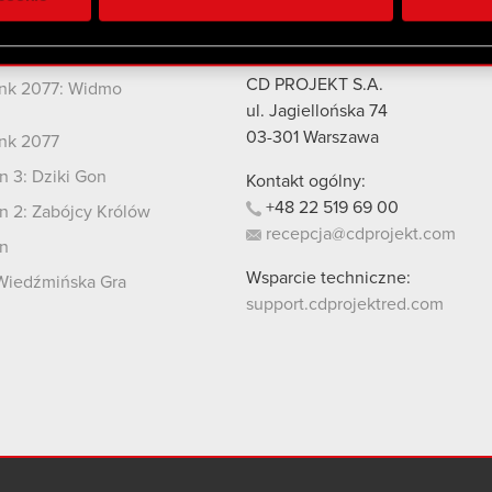
 uzyskanymi podczas korzystania z ich usług. Kontynuując korzy
lików cookie.
kty
Kontakt
CD PROJEKT S.A.
nk 2077: Widmo
i
ul. Jagiellońska 74
03-301
Warszawa
nk 2077
 3: Dziki Gon
Kontakt ogólny:
+48
22
519
69
00
 2: Zabójcy Królów
recepcja@cdprojekt.com
n
Wsparcie techniczne:
Wiedźmińska Gra
support.cdprojektred.com