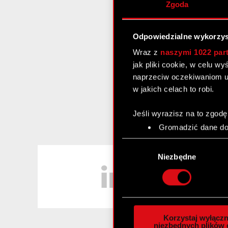
Zgoda
Odpowiedzialne wykorzys
Wraz z
naszymi 1022 par
jak pliki cookie, w celu w
naprzeciw oczekiwaniom u
w jakich celach to robi.
Jeśli wyrazisz na to zgodę
Gromadzić dane dot
Identyfikować Twoje
Wybór
czyli wirtualny odcisk 
LinkedIn
zgody
Niezbędne
Dowiedz się więcej odnośn
szczegółów
. W Deklaracj
Wykorzystujemy pliki cook
analizować ruch w naszej w
Korzystaj wyłączn
społecznościowym, reklam
niezbędnych plików 