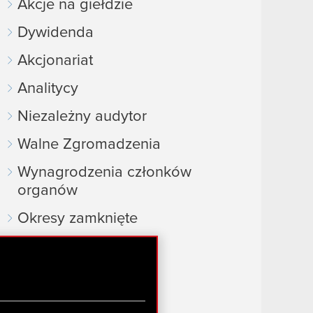
Akcje na giełdzie
Dywidenda
Akcjonariat
Analitycy
Niezależny audytor
Walne Zgromadzenia
Wynagrodzenia członków
organów
Okresy zamknięte
Kalendarz inwestora
FAQ
Przydatne linki