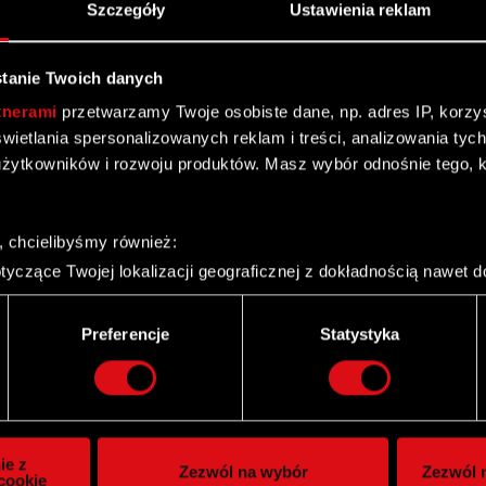
Szczegóły
Ustawienia reklam
tanie Twoich danych
tnerami
przetwarzamy Twoje osobiste dane, np. adres IP, korzyst
yświetlania spersonalizowanych reklam i treści, analizowania ty
żytkowników i rozwoju produktów. Masz wybór odnośnie tego, 
, chcielibyśmy również:
yczące Twojej lokalizacji geograficznej z dokładnością nawet d
 urządzenie, aktywnie analizując charakteryzującego je zbiory d
palca)
Twitter
Preferencje
Statystyka
ie tego, jak Twoje osobiste dane są przetwarzane oraz ustaw w
i plików cookie możesz zmienić lub wycofać swoją zgodę w dowol
ie do spersonalizowania treści i reklam, aby oferować funkcje 
itrynie. Informacje o tym, jak korzystasz z naszej witryny, ud
ie z
Zezwól na wybór
Zezwól n
owym i analitycznym. Partnerzy mogą połączyć te informacje z
cookie