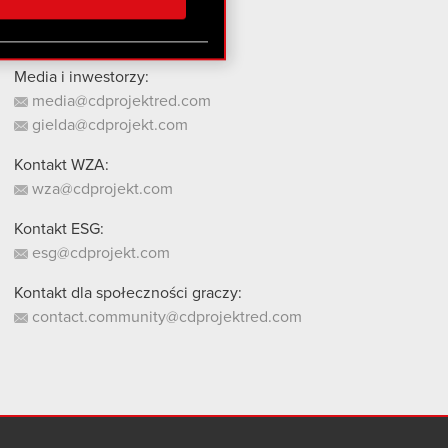
stanie z naszej witryny,
Media i inwestorzy:
media@cdprojektred.com
gielda@cdprojekt.com
Kontakt WZA:
wza@cdprojekt.com
Kontakt ESG:
esg@cdprojekt.com
Kontakt dla społeczności graczy:
contact.community@cdprojektred.com