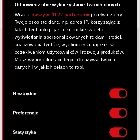
Odpowiedzialne wykorzystanie Twoich danych
Wraz z
naszymi 1022 partnerami
przetwarzamy
Twoje osobiste dane, np. adres IP, korzystając z
takich technologii jak pliki cookie, w celu
wyświetlania spersonalizowanych reklam i treści,
analizowania tychże, wychodzenia naprzeciw
oczekiwaniom użytkowników i rozwoju produktów.
O CD PROJEKT
Masz wybór odnośnie tego, kto używa Twoich
Grupa Kapitałowa
danych i w jakich celach to robi.
Nasz biznes
Jeśli wyrazisz na to zgodę, chcielibyśmy również:
Wybór
Inwestorzy
Gromadzić dane dotyczące Twojej
Niezbędne
zgody
lokalizacji geograficznej z dokładnością nawet
Zrównoważony rozwój
do kilku metrów
Identyfikować Twoje urządzenie, aktywnie
Preferencje
Media
analizując charakteryzującego je zbiory
danych (fingerprinting, czyli wirtualny odcisk
Kariera
palca)
Statystyka
Kontakt
Dowiedz się więcej odnośnie tego, jak Twoje