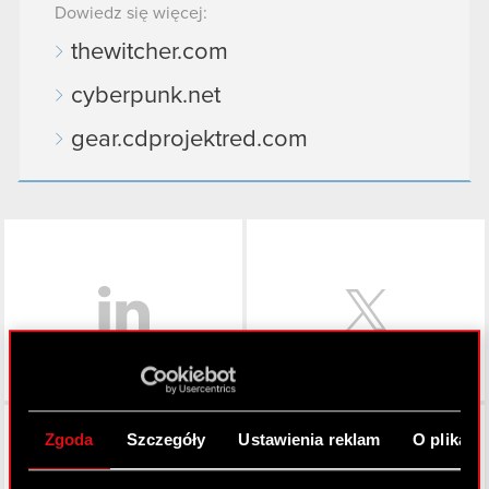
Dowiedz się więcej:
thewitcher.com
cyberpunk.net
gear.cdprojektred.com
LinkedIn
Facebook
Zgoda
Szczegóły
Ustawienia reklam
O plikach