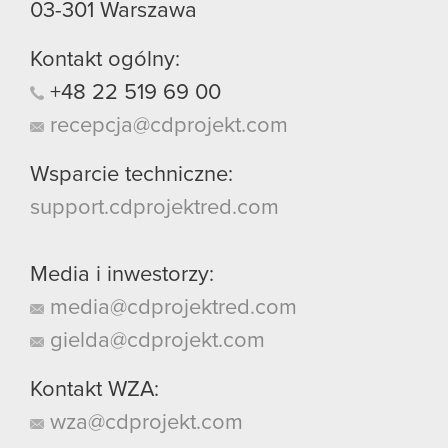
03-301
Warszawa
Kontakt ogólny:
+48
22
519
69
00
recepcja@cdprojekt.com
Wsparcie techniczne:
support.cdprojektred.com
Media i inwestorzy:
media@cdprojektred.com
gielda@cdprojekt.com
Kontakt WZA:
wza@cdprojekt.com