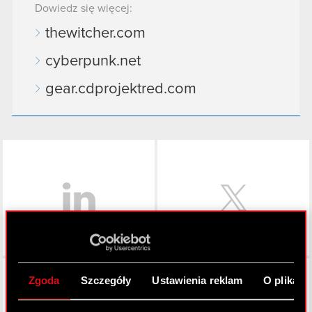
Dowiedz się więcej:
thewitcher.com
cyberpunk.net
gear.cdprojektred.com
LinkedIn
Facebook
Zgoda
Szczegóły
Ustawienia reklam
O plikach