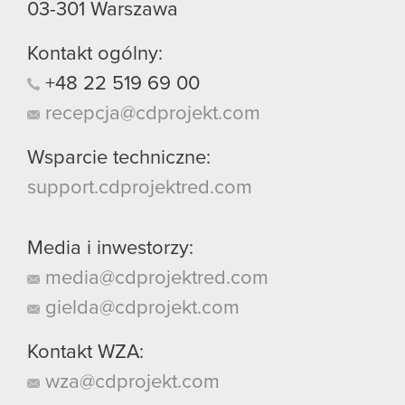
03-301
Warszawa
Kontakt ogólny:
+48
22
519
69
00
recepcja@cdprojekt.com
Wsparcie techniczne:
support.cdprojektred.com
Media i inwestorzy:
media@cdprojektred.com
gielda@cdprojekt.com
Kontakt WZA:
wza@cdprojekt.com