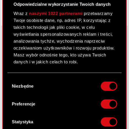
Odpowiedzialne wykorzystanie Twoich danych
Wraz z
naszymi 1022 partnerami
przetwarzamy
Twoje osobiste dane, np. adres IP, korzystając z
takich technologii jak pliki cookie, w celu
wyświetlania spersonalizowanych reklam i treści,
analizowania tychże, wychodzenia naprzeciw
oczekiwaniom użytkowników i rozwoju produktów.
O CD PROJEKT
Masz wybór odnośnie tego, kto używa Twoich
Grupa Kapitałowa
danych i w jakich celach to robi.
Nasz biznes
Jeśli wyrazisz na to zgodę, chcielibyśmy również:
Wybór
Inwestorzy
Gromadzić dane dotyczące Twojej
Niezbędne
zgody
lokalizacji geograficznej z dokładnością nawet
Zrównoważony rozwój
do kilku metrów
Identyfikować Twoje urządzenie, aktywnie
Preferencje
Media
analizując charakteryzującego je zbiory
danych (fingerprinting, czyli wirtualny odcisk
Kariera
palca)
Statystyka
Kontakt
Dowiedz się więcej odnośnie tego, jak Twoje