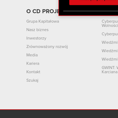
otrzymanymi od Ciebie lub
zgadasz się na używanie p
O CD PROJEKT
Produ
Grupa Kapitałowa
Cyberpu
Wolnośc
Nasz biznes
Cyberpu
Inwestorzy
Wiedźmin
Zrównoważony rozwój
Wiedźmin
Media
Wiedźmi
Kariera
GWINT: 
Kontakt
Karciana
Szukaj