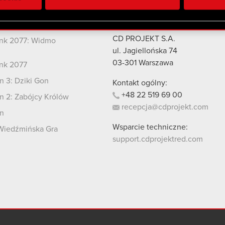
 uzyskanymi podczas korzystania z ich usług. Kontynuując korzy
lików cookie.
kty
Kontakt
CD PROJEKT S.A.
nk 2077: Widmo
i
ul. Jagiellońska 74
03-301
Warszawa
nk 2077
 3: Dziki Gon
Kontakt ogólny:
+48
22
519
69
00
 2: Zabójcy Królów
recepcja@cdprojekt.com
n
Wsparcie techniczne:
Wiedźmińska Gra
support.cdprojektred.com