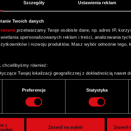
Szczegóły
Ustawienia reklam
tanie Twoich danych
tnerami
przetwarzamy Twoje osobiste dane, np. adres IP, korzyst
yświetlania spersonalizowanych reklam i treści, analizowania ty
żytkowników i rozwoju produktów. Masz wybór odnośnie tego, 
, chcielibyśmy również:
yczące Twojej lokalizacji geograficznej z dokładnością nawet d
 urządzenie, aktywnie analizując charakteryzującego je zbiory d
palca)
Twitter
Preferencje
Statystyka
ie tego, jak Twoje osobiste dane są przetwarzane oraz ustaw w
i plików cookie możesz zmienić lub wycofać swoją zgodę w dowol
ie do spersonalizowania treści i reklam, aby oferować funkcje 
itrynie. Informacje o tym, jak korzystasz z naszej witryny, ud
ie z
Zezwól na wybór
Zezwól n
owym i analitycznym. Partnerzy mogą połączyć te informacje z
cookie