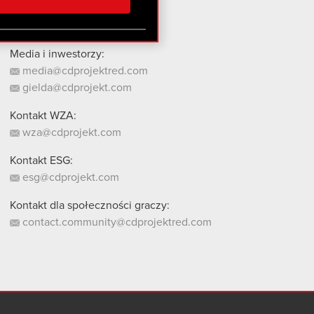
stanie z naszej witryny,
Media i inwestorzy:
media@cdprojektred.com
gielda@cdprojekt.com
Kontakt WZA:
wza@cdprojekt.com
Kontakt ESG:
esg@cdprojekt.com
Kontakt dla społeczności graczy:
contact.community@cdprojektred.com