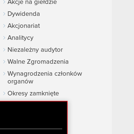
Akcje na giełdzie
Dywidenda
Akcjonariat
Analitycy
Niezależny audytor
Walne Zgromadzenia
Wynagrodzenia członków
organów
Okresy zamknięte
Kalendarz inwestora
FAQ
Przydatne linki