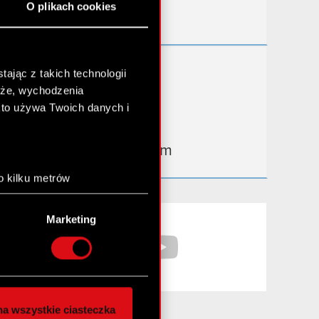
O plikach cookies
Kontakt IR
Dowiedz się więcej:
ając z takich technologii
chże, wychodzenia
thewitcher.com
kto używa Twoich danych i
cyberpunk.net
gear.cdprojektred.com
o kilku metrów
anych (fingerprinting,
Facebook
YouTube
Marketing
łasne preferencje w
sekcji
nej chwili.
społecznościowe i
ostępniamy partnerom
a wszystkie ciasteczka
 innymi danymi