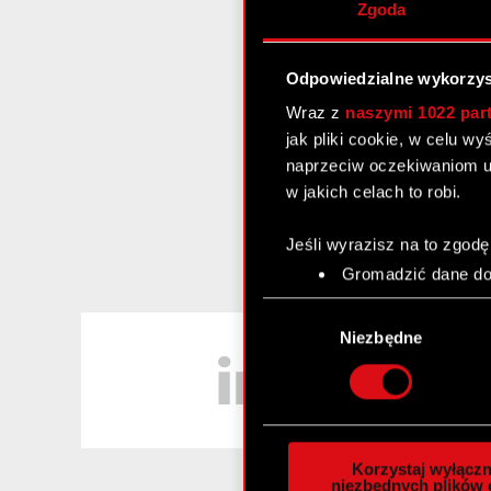
Zgoda
Odpowiedzialne wykorzys
Wraz z
naszymi 1022 par
jak pliki cookie, w celu w
naprzeciw oczekiwaniom u
w jakich celach to robi.
Jeśli wyrazisz na to zgodę
Gromadzić dane dot
Identyfikować Twoje
Wybór
czyli wirtualny odcisk 
LinkedIn
zgody
Niezbędne
Dowiedz się więcej odnośn
szczegółów
. W Deklaracj
Wykorzystujemy pliki cook
analizować ruch w naszej w
Korzystaj wyłączn
społecznościowym, reklam
niezbędnych plików 