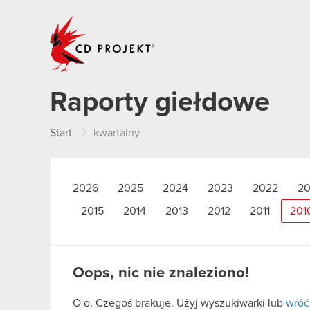
CD PROJEKT
Raporty giełdowe
Start
kwartalny
2026
2025
2024
2023
2022
20
2015
2014
2013
2012
2011
201
Oops, nic nie znaleziono!
O o. Czegoś brakuje. Użyj wyszukiwarki lub
wróć