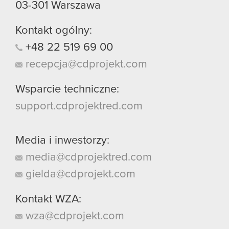
03-301
Warszawa
Kontakt ogólny:
+48
22
519
69
00
recepcja@cdprojekt.com
Wsparcie techniczne:
support.cdprojektred.com
Media i inwestorzy:
media@cdprojektred.com
gielda@cdprojekt.com
Kontakt WZA:
wza@cdprojekt.com