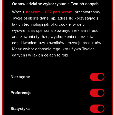
Odpowiedzialne wykorzystanie Twoich danych
Wraz z
naszymi 1022 partnerami
przetwarzamy
Twoje osobiste dane, np. adres IP, korzystając z
takich technologii jak pliki cookie, w celu
wyświetlania spersonalizowanych reklam i treści,
analizowania tychże, wychodzenia naprzeciw
oczekiwaniom użytkowników i rozwoju produktów.
O CD PROJEKT
Masz wybór odnośnie tego, kto używa Twoich
Grupa Kapitałowa
danych i w jakich celach to robi.
Nasz biznes
Jeśli wyrazisz na to zgodę, chcielibyśmy również:
Wybór
Inwestorzy
Gromadzić dane dotyczące Twojej
Niezbędne
zgody
lokalizacji geograficznej z dokładnością nawet
Zrównoważony rozwój
do kilku metrów
Identyfikować Twoje urządzenie, aktywnie
Preferencje
Media
analizując charakteryzującego je zbiory
danych (fingerprinting, czyli wirtualny odcisk
Kariera
palca)
Statystyka
Kontakt
Dowiedz się więcej odnośnie tego, jak Twoje