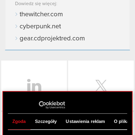
Dowiedz się więcej:
thewitcher.com
cyberpunk.net
gear.cdprojektred.com
LinkedIn
Facebook
Zgoda
Szczegóły
Ustawienia reklam
O plikach