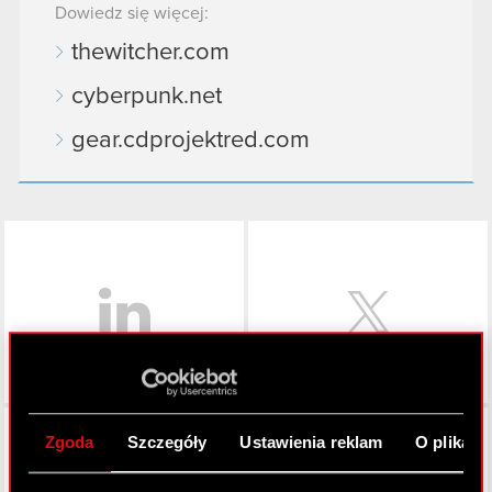
Dowiedz się więcej:
thewitcher.com
cyberpunk.net
gear.cdprojektred.com
LinkedIn
Facebook
Zgoda
Szczegóły
Ustawienia reklam
O plikach