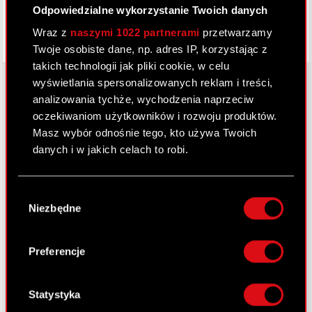
Odpowiedzialne wykorzystanie Twoich danych
Wraz z
naszymi 1022 partnerami
przetwarzamy
Twoje osobiste dane, np. adres IP, korzystając z
takich technologii jak pliki cookie, w celu
wyświetlania spersonalizowanych reklam i treści,
analizowania tychże, wychodzenia naprzeciw
oczekiwaniom użytkowników i rozwoju produktów.
O CD PROJEKT
Masz wybór odnośnie tego, kto używa Twoich
Grupa Kapitałowa
danych i w jakich celach to robi.
Nasz biznes
Jeśli wyrazisz na to zgodę, chcielibyśmy również:
Wybór
Inwestorzy
Gromadzić dane dotyczące Twojej
Niezbędne
zgody
lokalizacji geograficznej z dokładnością nawet
Zrównoważony rozwój
do kilku metrów
Identyfikować Twoje urządzenie, aktywnie
Preferencje
Media
analizując charakteryzującego je zbiory
danych (fingerprinting, czyli wirtualny odcisk
Kariera
palca)
Statystyka
Kontakt
Dowiedz się więcej odnośnie tego, jak Twoje