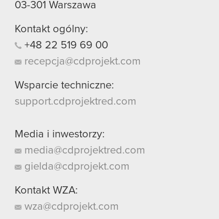
03-301
Warszawa
Kontakt ogólny:
+48
22
519
69
00
recepcja@cdprojekt.com
Wsparcie techniczne:
support.cdprojektred.com
Media i inwestorzy:
media@cdprojektred.com
gielda@cdprojekt.com
Kontakt WZA:
wza@cdprojekt.com