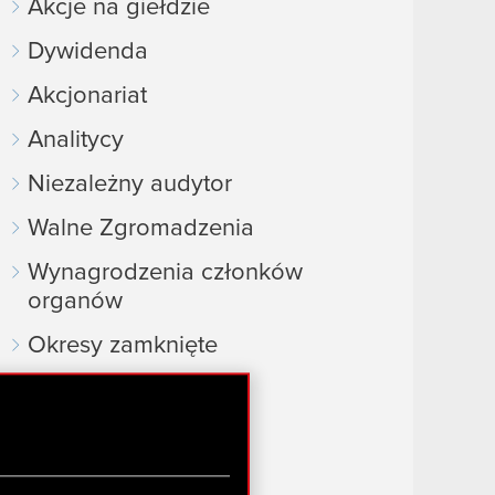
Akcje na giełdzie
Dywidenda
Akcjonariat
Analitycy
Niezależny audytor
Walne Zgromadzenia
Wynagrodzenia członków
organów
Okresy zamknięte
Kalendarz inwestora
FAQ
Przydatne linki