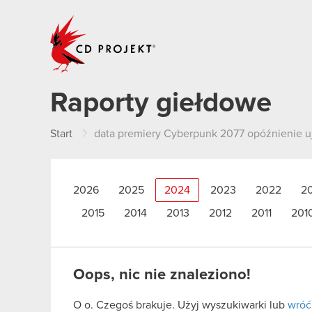
CD PROJEKT
Raporty giełdowe
Start
data premiery Cyberpunk 2077 opóźnienie u
2026
2025
2024
2023
2022
2
2015
2014
2013
2012
2011
201
Oops, nic nie znaleziono!
O o. Czegoś brakuje. Użyj wyszukiwarki lub
wróć