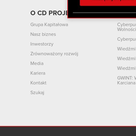
otrzymanymi od Ciebie lub
zgadasz się na używanie p
O CD PROJEKT
Produ
Grupa Kapitałowa
Cyberpu
Wolnośc
Nasz biznes
Cyberpu
Inwestorzy
Wiedźmin
Zrównoważony rozwój
Wiedźmin
Media
Wiedźmi
Kariera
GWINT: 
Kontakt
Karciana
Szukaj