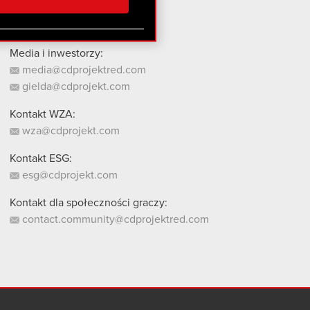
stanie z naszej witryny,
Media i inwestorzy:
media@cdprojektred.com
gielda@cdprojekt.com
Kontakt WZA:
wza@cdprojekt.com
Kontakt ESG:
esg@cdprojekt.com
Kontakt dla społeczności graczy:
contact.community@cdprojektred.com