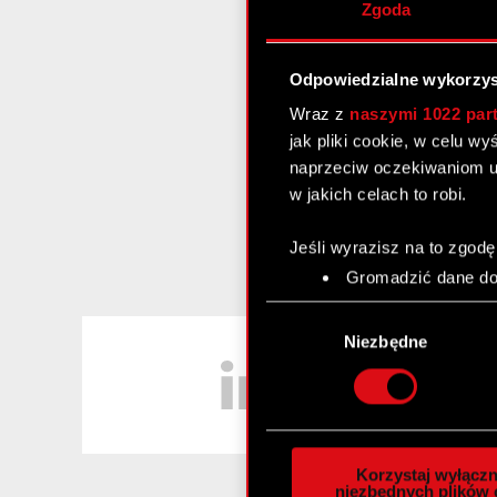
Zgoda
Odpowiedzialne wykorzys
Wraz z
naszymi 1022 par
jak pliki cookie, w celu w
naprzeciw oczekiwaniom u
w jakich celach to robi.
Jeśli wyrazisz na to zgodę
Gromadzić dane dot
Identyfikować Twoje
Wybór
czyli wirtualny odcisk 
LinkedIn
zgody
Niezbędne
Dowiedz się więcej odnośn
szczegółów
. W Deklaracj
Wykorzystujemy pliki cook
analizować ruch w naszej w
Korzystaj wyłączn
społecznościowym, reklam
niezbędnych plików 