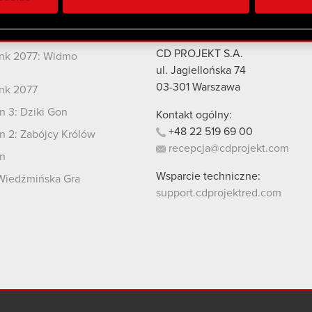
 uzyskanymi podczas korzystania z ich usług. Kontynuując korzy
lików cookie.
kty
Kontakt
CD PROJEKT S.A.
nk 2077: Widmo
i
ul. Jagiellońska 74
03-301
Warszawa
nk 2077
 3: Dziki Gon
Kontakt ogólny:
+48
22
519
69
00
 2: Zabójcy Królów
recepcja@cdprojekt.com
n
Wsparcie techniczne:
Wiedźmińska Gra
support.cdprojektred.com