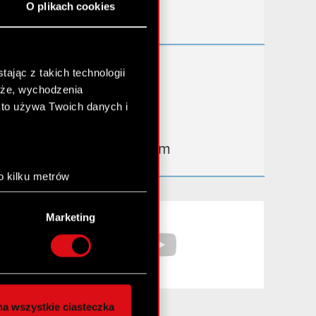
O plikach cookies
Kontakt IR
Dowiedz się więcej:
ając z takich technologii
chże, wychodzenia
thewitcher.com
kto używa Twoich danych i
cyberpunk.net
gear.cdprojektred.com
o kilku metrów
anych (fingerprinting,
Facebook
YouTube
Marketing
łasne preferencje w
sekcji
nej chwili.
społecznościowe i
ostępniamy partnerom
a wszystkie ciasteczka
 innymi danymi