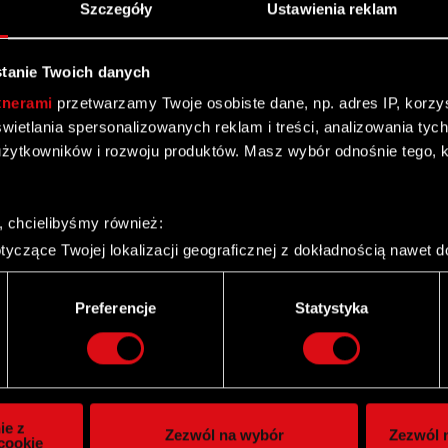
Szczegóły
Ustawienia reklam
tanie Twoich danych
tnerami
przetwarzamy Twoje osobiste dane, np. adres IP, korzyst
yświetlania spersonalizowanych reklam i treści, analizowania ty
żytkowników i rozwoju produktów. Masz wybór odnośnie tego, 
, chcielibyśmy również:
yczące Twojej lokalizacji geograficznej z dokładnością nawet d
 urządzenie, aktywnie analizując charakteryzującego je zbiory d
palca)
Twitter
Preferencje
Statystyka
ie tego, jak Twoje osobiste dane są przetwarzane oraz ustaw w
i plików cookie możesz zmienić lub wycofać swoją zgodę w dowol
ie do spersonalizowania treści i reklam, aby oferować funkcje 
itrynie. Informacje o tym, jak korzystasz z naszej witryny, ud
ie z
Zezwól na wybór
Zezwól n
owym i analitycznym. Partnerzy mogą połączyć te informacje z
cookie