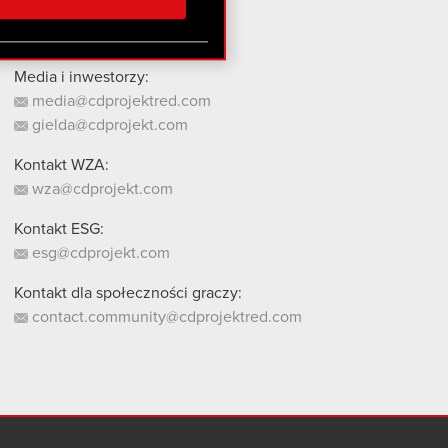
stanie z naszej witryny,
Media i inwestorzy:
media@cdprojektred.com
gielda@cdprojekt.com
Kontakt WZA:
wza@cdprojekt.com
Kontakt ESG:
esg@cdprojekt.com
Kontakt dla społeczności graczy:
contact.community@cdprojektred.com