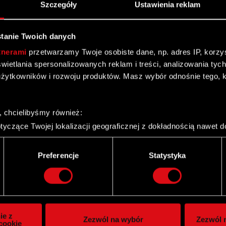
Szczegóły
Ustawienia reklam
tanie Twoich danych
tnerami
przetwarzamy Twoje osobiste dane, np. adres IP, korzyst
yświetlania spersonalizowanych reklam i treści, analizowania ty
żytkowników i rozwoju produktów. Masz wybór odnośnie tego, 
, chcielibyśmy również:
yczące Twojej lokalizacji geograficznej z dokładnością nawet d
 urządzenie, aktywnie analizując charakteryzującego je zbiory d
palca)
Twitter
Preferencje
Statystyka
ie tego, jak Twoje osobiste dane są przetwarzane oraz ustaw w
i plików cookie możesz zmienić lub wycofać swoją zgodę w dowol
ie do spersonalizowania treści i reklam, aby oferować funkcje 
itrynie. Informacje o tym, jak korzystasz z naszej witryny, ud
ie z
Zezwól na wybór
Zezwól n
owym i analitycznym. Partnerzy mogą połączyć te informacje z
cookie