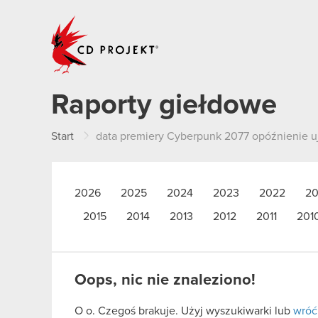
CD PROJEKT
Raporty giełdowe
Start
data premiery Cyberpunk 2077 opóźnienie u
2026
2025
2024
2023
2022
20
2015
2014
2013
2012
2011
201
Oops, nic nie znaleziono!
O o. Czegoś brakuje. Użyj wyszukiwarki lub
wróć