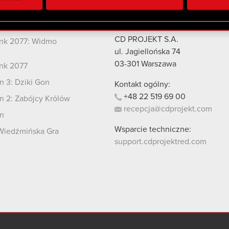
 uzyskanymi podczas korzystania z ich usług. Kontynuując korzy
lików cookie.
kty
Kontakt
CD PROJEKT S.A.
nk 2077: Widmo
i
ul. Jagiellońska 74
03-301
Warszawa
nk 2077
 3: Dziki Gon
Kontakt ogólny:
+48
22
519
69
00
 2: Zabójcy Królów
recepcja@cdprojekt.com
n
Wsparcie techniczne:
Wiedźmińska Gra
support.cdprojektred.com