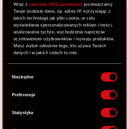
Wraz z
naszymi 1022 partnerami
przetwarzamy
Twoje osobiste dane, np. adres IP, korzystając z
takich technologii jak pliki cookie, w celu
wyświetlania spersonalizowanych reklam i treści,
O CD PROJEKT
analizowania tychże, wychodzenia naprzeciw
oczekiwaniom użytkowników i rozwoju produktów.
Grupa Kapitałowa
Masz wybór odnośnie tego, kto używa Twoich
danych i w jakich celach to robi.
Nasz biznes
Inwestorzy
Jeśli wyrazisz na to zgodę, chcielibyśmy również:
Wybór
Gromadzić dane dotyczące Twojej
Zrównoważony rozwój
Niezbędne
zgody
lokalizacji geograficznej z dokładnością nawet
Media
do kilku metrów
Identyfikować Twoje urządzenie, aktywnie
Preferencje
Kariera
analizując charakteryzującego je zbiory
danych (fingerprinting, czyli wirtualny odcisk
Kontakt
palca)
Statystyka
Szukaj
Dowiedz się więcej odnośnie tego, jak Twoje
osobiste dane są przetwarzane oraz ustaw własne