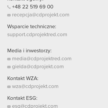
+48
22
519
69
00
recepcja@cdprojekt.com
Wsparcie techniczne:
support.cdprojektred.com
Media i inwestorzy:
media@cdprojektred.com
gielda@cdprojekt.com
Kontakt WZA:
wza@cdprojekt.com
Kontakt ESG:
esg@cdprojekt.com