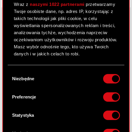
Wraz z
naszymi 1022 partnerami
przetwarzamy
Twoje osobiste dane, np. adres IP, korzystając z
takich technologii jak pliki cookie, w celu
wyświetlania spersonalizowanych reklam i treści,
O CD PROJEKT
analizowania tychże, wychodzenia naprzeciw
oczekiwaniom użytkowników i rozwoju produktów.
Grupa Kapitałowa
Masz wybór odnośnie tego, kto używa Twoich
danych i w jakich celach to robi.
Nasz biznes
Inwestorzy
Jeśli wyrazisz na to zgodę, chcielibyśmy również:
Wybór
Gromadzić dane dotyczące Twojej
Zrównoważony rozwój
Niezbędne
zgody
lokalizacji geograficznej z dokładnością nawet
Media
do kilku metrów
Identyfikować Twoje urządzenie, aktywnie
Preferencje
Kariera
analizując charakteryzującego je zbiory
danych (fingerprinting, czyli wirtualny odcisk
Kontakt
palca)
Statystyka
Szukaj
Dowiedz się więcej odnośnie tego, jak Twoje
osobiste dane są przetwarzane oraz ustaw własne