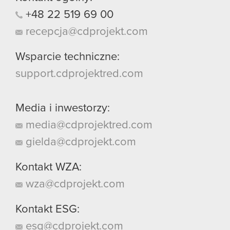
+48
22
519
69
00
recepcja@cdprojekt.com
Wsparcie techniczne:
support.cdprojektred.com
Media i inwestorzy:
media@cdprojektred.com
gielda@cdprojekt.com
Kontakt WZA:
wza@cdprojekt.com
Kontakt ESG:
esg@cdprojekt.com