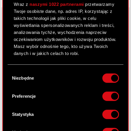
Wraz z
naszymi 1022 partnerami
przetwarzamy
Twoje osobiste dane, np. adres IP, korzystając z
takich technologii jak pliki cookie, w celu
wyświetlania spersonalizowanych reklam i treści,
O CD PROJEKT
analizowania tychże, wychodzenia naprzeciw
oczekiwaniom użytkowników i rozwoju produktów.
Grupa Kapitałowa
Masz wybór odnośnie tego, kto używa Twoich
danych i w jakich celach to robi.
Nasz biznes
Inwestorzy
Jeśli wyrazisz na to zgodę, chcielibyśmy również:
Wybór
Gromadzić dane dotyczące Twojej
Zrównoważony rozwój
Niezbędne
zgody
lokalizacji geograficznej z dokładnością nawet
Media
do kilku metrów
Identyfikować Twoje urządzenie, aktywnie
Preferencje
Kariera
analizując charakteryzującego je zbiory
danych (fingerprinting, czyli wirtualny odcisk
Kontakt
palca)
Statystyka
Szukaj
Dowiedz się więcej odnośnie tego, jak Twoje
osobiste dane są przetwarzane oraz ustaw własne