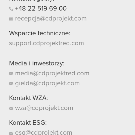
+48
22
519
69
00
recepcja@cdprojekt.com
Wsparcie techniczne:
support.cdprojektred.com
Media i inwestorzy:
media@cdprojektred.com
gielda@cdprojekt.com
Kontakt WZA:
wza@cdprojekt.com
Kontakt ESG:
esg@cdprojekt.com