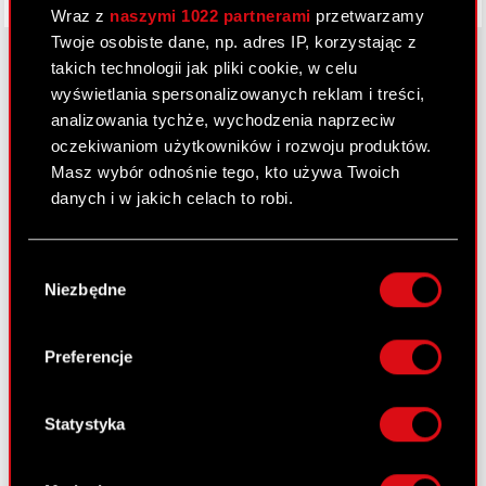
Wraz z
naszymi 1022 partnerami
przetwarzamy
Twoje osobiste dane, np. adres IP, korzystając z
takich technologii jak pliki cookie, w celu
wyświetlania spersonalizowanych reklam i treści,
O CD PROJEKT
analizowania tychże, wychodzenia naprzeciw
oczekiwaniom użytkowników i rozwoju produktów.
Grupa Kapitałowa
Masz wybór odnośnie tego, kto używa Twoich
danych i w jakich celach to robi.
Nasz biznes
Inwestorzy
Jeśli wyrazisz na to zgodę, chcielibyśmy również:
Wybór
Gromadzić dane dotyczące Twojej
Zrównoważony rozwój
Niezbędne
zgody
lokalizacji geograficznej z dokładnością nawet
Media
do kilku metrów
Identyfikować Twoje urządzenie, aktywnie
Preferencje
Kariera
analizując charakteryzującego je zbiory
danych (fingerprinting, czyli wirtualny odcisk
Kontakt
palca)
Statystyka
Szukaj
Dowiedz się więcej odnośnie tego, jak Twoje
osobiste dane są przetwarzane oraz ustaw własne