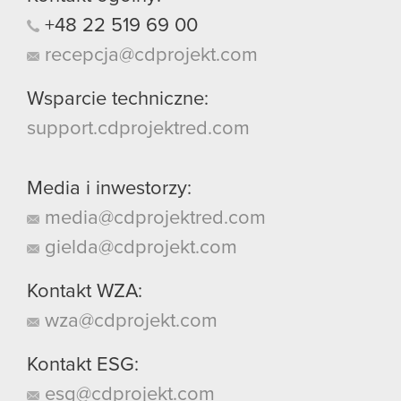
+48
22
519
69
00
recepcja@cdprojekt.com
Wsparcie techniczne:
support.cdprojektred.com
Media i inwestorzy:
media@cdprojektred.com
gielda@cdprojekt.com
Kontakt WZA:
wza@cdprojekt.com
Kontakt ESG:
esg@cdprojekt.com